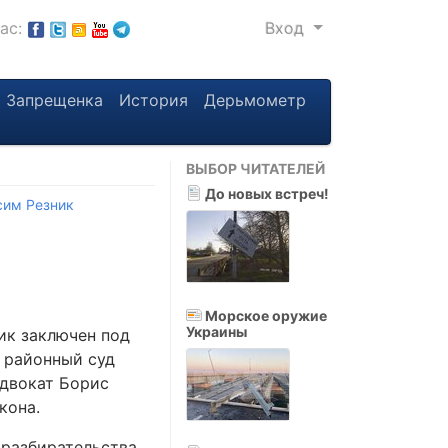
нас:
Вход
Запрещенка
История
Дерьмометр
ВЫБОР ЧИТАТЕЛЕЙ
До новых встреч!
им Резник
Морское оружие
Украины
ик заключен под
 районный суд
адвокат Борис
кона.
 разбирательства.