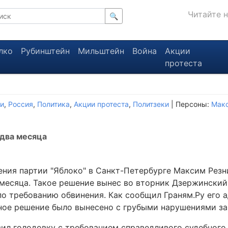
Читайте 
🔍
лко
Рубинштейн
Мильштейн
Война
Акции
протеста
и
,
Россия
,
Политика
,
Акции протеста
,
Политзеки
| Персоны:
Макс
 два месяца
ения партии "Яблоко" в Санкт-Петербурге Максим Резн
 месяца. Такое решение вынес во вторник Дзержинский
по требованию обвинения. Как сообщил Граням.Ру его 
бное решение было вынесено с грубыми нарушениями за
вил голодовку с требованием справедливого судебного