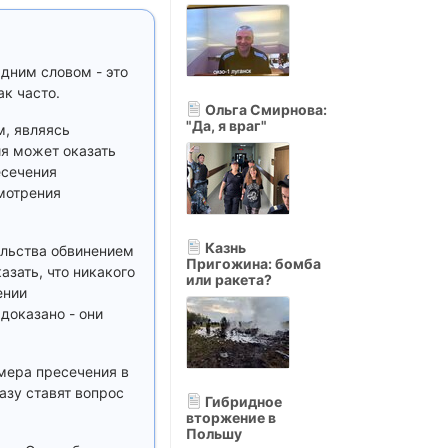
Одним словом - это
ак часто.
Ольга Смирнова:
"Да, я враг"
м, являясь
ия может оказать
есечения
смотрения
Казнь
ельства обвинением
Пригожина: бомба
азать, что никакого
или ракета?
ении
доказано - они
 мера пресечения в
азу ставят вопрос
Гибридное
вторжение в
Польшу