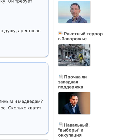
вку. Он требует
ую душу, арестовав
Ракетный террор
в Запорожье
Прочна ли
западная
поддержка
путиным и медведам?
фос. Сколько хватит
Навальный,
"выборы" и
оккупация