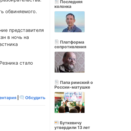
Последняя
колонка
ть обвиняемого.
ение представителя
ан в ночь на
Платформа
частника
сопротивления
Резника стало
Папа римский о
России-матушке
ентария
|
Обсудить
Буткевичу
утвердили 13 лет