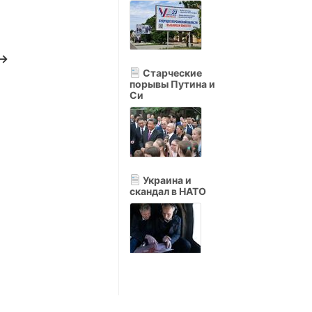
 →
Старческие
порывы Путина и
Си
Украина и
скандал в НАТО