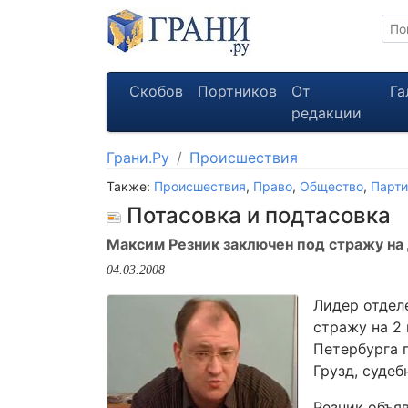
Скобов
Портников
От
Га
редакции
Грани.Ру
Происшествия
Также:
Происшествия
,
Право
,
Общество
,
Парти
Потасовка и подтасовка
Максим Резник заключен под стражу на
04.03.2008
Лидер отдел
стражу на 2
Петербурга 
Грузд, суде
Резник объя