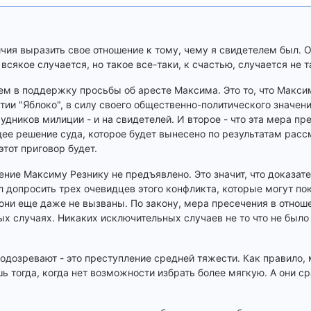
ичия выразить свое отношение к тому, чему я свидетелем был. 
сякое случается, но такое все-таки, к счастью, случается не т
м в поддержку просьбы об аресте Максима. Это то, что Макси
тии "Яблоко", в силу своего общественно-политического значен
рудников милиции - и на свидетелей. И второе - что эта мера пр
щее решение суда, которое будет вынесено по результатам рас
этот приговор будет.
ение Максиму Резнику не предъявлено. Это значит, что доказат
 допросить трех очевидцев этого конфликта, которые могут пок
 они еще даже не вызваны. По закону, мера пресечения в отнош
х случаях. Никаких исключительных случаев не то что не было 
 подозревают - это преступление средней тяжести. Как правило,
 тогда, когда нет возможности избрать более мягкую. А они ср