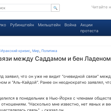
Читайте 
🔍
лко
Рубинштейн
Мильштейн
Война
Акции
протеста
,
Иракский кризис
,
Мир
,
Политика
вязи между Саддамом и бен Ладеном
 заявил, что он уже не видит "очевидной связи" меж
м и "Аль-Кайдой". Ранее он неоднократно заявлял, ч
делился в понедельник в Нью-Йорке с членами общест
отношениям. "Насколько мне известно, нет явных и в
ществлялась связь", - сказал он