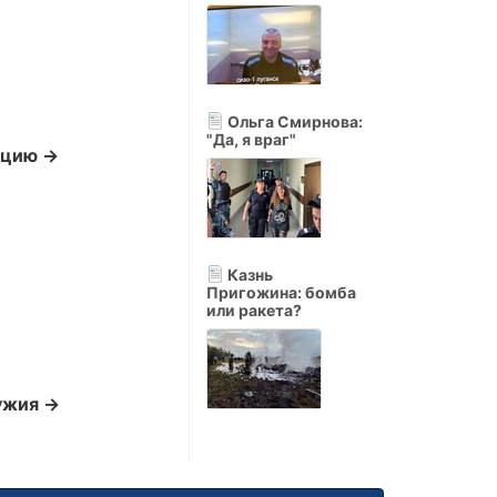
Ольга Смирнова:
"Да, я враг"
нцию →
Казнь
Пригожина: бомба
или ракета?
ужия →