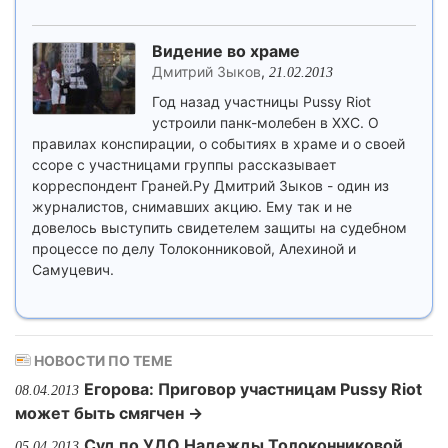
Видение во храме
Дмитрий Зыков
,
21.02.2013
Год назад участницы Pussy Riot
устроили панк-молебен в ХХС. О
правилах конспирации, о событиях в храме и о своей
ссоре с участницами группы рассказывает
корреспондент Граней.Ру Дмитрий Зыков - один из
журналистов, снимавших акцию. Ему так и не
довелось выступить свидетелем защиты на судебном
процессе по делу Толоконниковой, Алехиной и
Самуцевич.
НОВОСТИ ПО ТЕМЕ
Егорова: Приговор участницам Pussy Riot
08.04.2013
может быть смягчен →
Суд по УДО Надежды Толоконниковой
05.04.2013