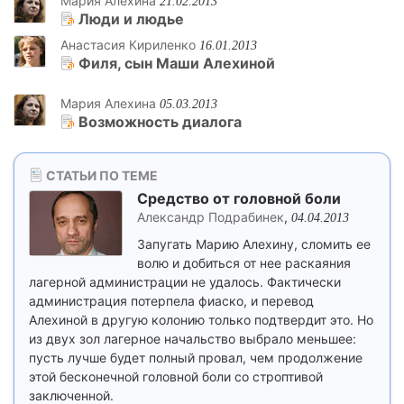
Мария Алехина
21.02.2013
Люди и людье
Анастасия Кириленко
16.01.2013
Филя, сын Маши Алехиной
Мария Алехина
05.03.2013
Возможность диалога
СТАТЬИ ПО ТЕМЕ
Средство от головной боли
Александр Подрабинек
,
04.04.2013
Запугать Марию Алехину, сломить ее
волю и добиться от нее раскаяния
лагерной администрации не удалось. Фактически
администрация потерпела фиаско, и перевод
Алехиной в другую колонию только подтвердит это. Но
из двух зол лагерное начальство выбрало меньшее:
пусть лучше будет полный провал, чем продолжение
этой бесконечной головной боли со строптивой
заключенной.