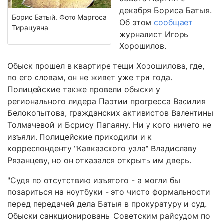
декабря Бориса Батыя.
Борис Батый. Фото Маргоса
Об этом
сообщает
Тирацуяна
журналист Игорь
Хорошилов.
Обыск прошел в квартире тещи Хорошилова, где,
по его словам, он не живет уже три года.
Полицейские также провели обыски у
регионального лидера Партии прогресса Василия
Белокопытова, гражданских активистов Валентины
Толмачевой и Борису Папаяну. Ни у кого ничего не
изъяли. Полицейские приходили и к
корреспонденту "Кавказского узла" Владиславу
Рязанцеву, но он отказался открыть им дверь.
"Судя по отсутствию изъятого - а могли бы
позариться на ноутбуки - это чисто формальности
перед передачей дела Батыя в прокуратуру и суд.
Обыски санкционированы Советским райсудом по