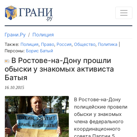
Грани.Ру
Полиция
Также:
Полиция
,
Право
,
Россия
,
Общество
,
Политика
|
Персоны:
Борис Батый
В Ростове-на-Дону прошли
обыски у знакомых активиста
Батыя
16.10.2015
В Ростове-на-Дону
полицейские провели
обыски у знакомых
члена федерального
координационного
совета Партии 5