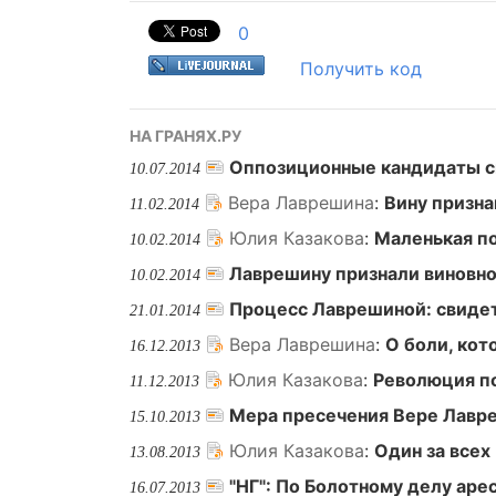
0
Получить код
НА ГРАНЯХ.РУ
Оппозиционные кандидаты с
10.07.2014
Вера Лаврешина
:
Вину призна
11.02.2014
Юлия Казакова
:
Маленькая п
10.02.2014
Лаврешину признали виновно
10.02.2014
Процесс Лаврешиной: свидет
21.01.2014
Вера Лаврешина
:
О боли, ко
16.12.2013
Юлия Казакова
:
Революция по
11.12.2013
Мера пресечения Вере Лавре
15.10.2013
Юлия Казакова
:
Один за всех
13.08.2013
"НГ": По Болотному делу ар
16.07.2013