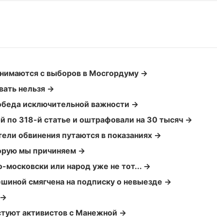
нимаются с выборов в Мосгордуму →
вать нельзя →
обеда исключительной важности →
й по 318-й статье и оштрафовали на 30 тысяч →
ели обвинения путаются в показаниях →
торую мы причиняем →
-московски или народ уже не тот... →
шиной смягчена на подписку о невыезде →
 →
естуют активистов с Манежной →