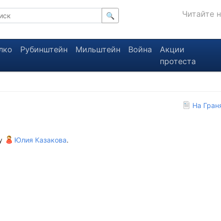
Читайте 
🔍
лко
Рубинштейн
Мильштейн
Война
Акции
протеста
На Гран
Ру
Юлия Казакова
.