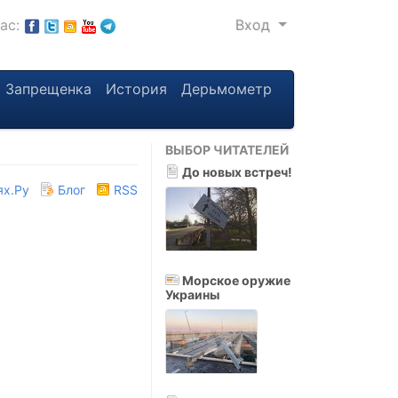
нас:
Вход
Запрещенка
История
Дерьмометр
ВЫБОР ЧИТАТЕЛЕЙ
До новых встреч!
ях.Ру
Блог
RSS
Морское оружие
Украины