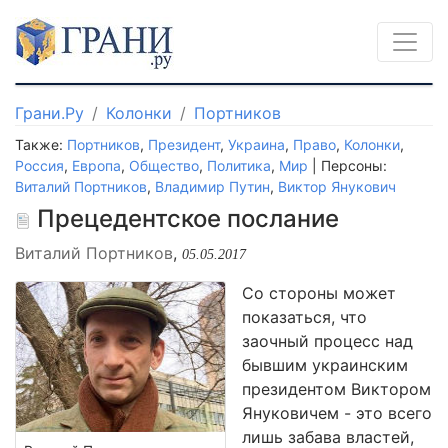
Грани.Ру
Колонки
Портников
Также:
Портников
,
Президент
,
Украина
,
Право
,
Колонки
,
Россия
,
Европа
,
Общество
,
Политика
,
Мир
| Персоны:
Виталий Портников
,
Владимир Путин
,
Виктор Янукович
Прецедентское послание
Виталий Портников
,
05.05.2017
Со стороны может
показаться, что
заочный процесс над
бывшим украинским
президентом Виктором
Януковичем - это всего
лишь забава властей,