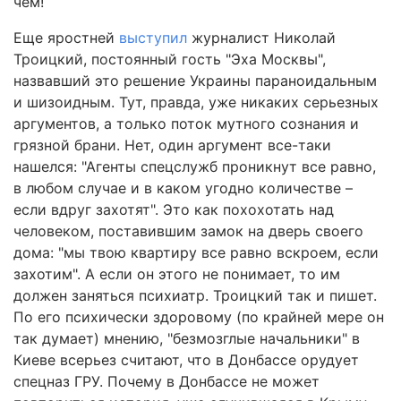
чем!
Еще яростней
выступил
журналист Николай
Троицкий, постоянный гость "Эха Москвы",
назвавший это решение Украины параноидальным
и шизоидным. Тут, правда, уже никаких серьезных
аргументов, а только поток мутного сознания и
грязной брани. Нет, один аргумент все-таки
нашелся: "Агенты спецслужб проникнут все равно,
в любом случае и в каком угодно количестве –
если вдруг захотят". Это как похохотать над
человеком, поставившим замок на дверь своего
дома: "мы твою квартиру все равно вскроем, если
захотим". А если он этого не понимает, то им
должен заняться психиатр. Троицкий так и пишет.
По его психически здоровому (по крайней мере он
так думает) мнению, "безмозглые начальники" в
Киеве всерьез считают, что в Донбассе орудует
спецназ ГРУ. Почему в Донбассе не может