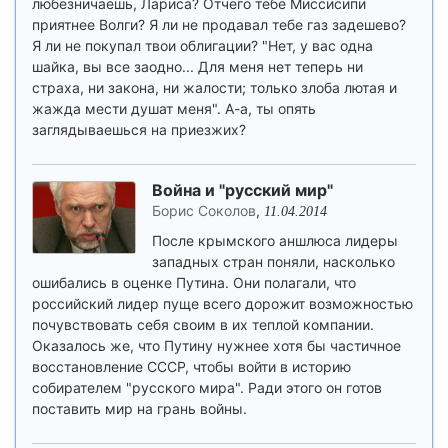
любезничаешь, Лариса? Отчего тебе Миссисипи
приятнее Волги? Я ли не продавал тебе газ задешево?
Я ли не покупал твои облигации? "Нет, у вас одна
шайка, вы все заодно... Для меня нет теперь ни
страха, ни закона, ни жалости; только злоба лютая и
жажда мести душат меня". А-а, ты опять
заглядываешься на приезжих?
Война и "русский мир"
Борис Соколов
,
11.04.2014
После крымского аншлюса лидеры
западных стран поняли, насколько
ошибались в оценке Путина. Они полагали, что
российский лидер пуще всего дорожит возможностью
почувствовать себя своим в их теплой компании.
Оказалось же, что Путину нужнее хотя бы частичное
восстановление СССР, чтобы войти в историю
собирателем "русского мира". Ради этого он готов
поставить мир на грань войны.