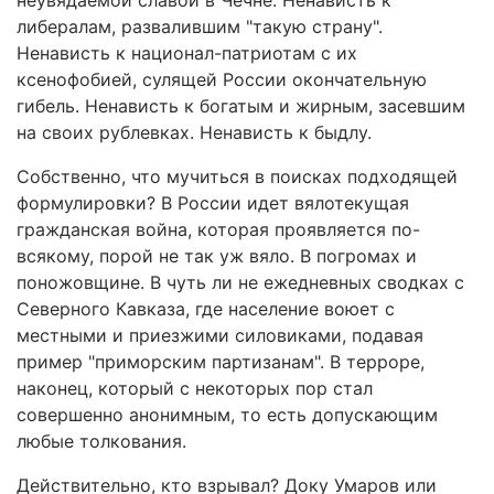
неувядаемой славой в Чечне. Ненависть к
либералам, развалившим "такую страну".
Ненависть к национал-патриотам с их
ксенофобией, сулящей России окончательную
гибель. Ненависть к богатым и жирным, засевшим
на своих рублевках. Ненависть к быдлу.
Собственно, что мучиться в поисках подходящей
формулировки? В России идет вялотекущая
гражданская война, которая проявляется по-
всякому, порой не так уж вяло. В погромах и
поножовщине. В чуть ли не ежедневных сводках с
Северного Кавказа, где население воюет с
местными и приезжими силовиками, подавая
пример "приморским партизанам". В терроре,
наконец, который с некоторых пор стал
совершенно анонимным, то есть допускающим
любые толкования.
Действительно, кто взрывал? Доку Умаров или