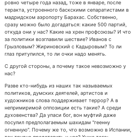
ровно четыре года назад, тоже в январе, после
теракта, устроенного баскскими сепаратистами в
мадридском аэропорту Барахас. Собственно,
сразу можно было догадаться: какие 500 партий,
откуда они у нас? Какие на хрен профсоюзы? И что
за политики возглавили шествие? Иванов с
Грызловым? Жириновский с Кадыровым? То ли
глаз притупился, то ли очки надо менять.
С другой стороны, а почему такое невозможно у
нас?
Разве кто-нибудь из наших так называемых
политиков, думских деятелей, артистов и
художников слова поддерживает террор? А в
непримиримой оппозиции есть такие? А среди
духовенства? Да упаси бог, вон муфтий даже
посулил предполагаемым шахидам "геенну
огненную". Почему же то, что возможно в Испании,