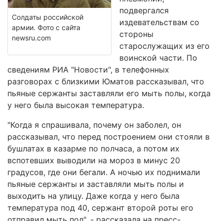
подвергался
Солдаты российской
издевательствам со
армии. Фото с сайта
стороны
newsru.com
старослужащих из его
воинской части. По
сведениям РИА "Новости", в телефонных
разговорах с близкими Юматов рассказывал, что
пьяные сержанты заставляли его мыть полы, когда
у него была высокая температура.
"Когда я спрашивала, почему он заболел, он
рассказывал, что перед построением они стояли в
бушлатах в казарме по полчаса, а потом их
вспотевших выводили на мороз в минус 20
градусов, где они бегали. А ночью их поднимали
пьяные сержанты и заставляли мыть полы и
выходить на улицу. Даже когда у него была
температура под 40, сержант второй роты его
отправил мыть пол", - рассказала на пресс-