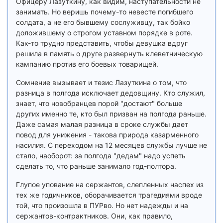
Офицеру Лазуткину, как видим, наступательности не
занимать. Но веришь почему-то невесте погибшего
солдата, а не его бывшему сослуживцу, так бойко
доложившему о строгом уставном порядке в роте.
Как-то трудно представить, чтобы девушка вдруг
решила в память о друге развернуть клеветническую
кампанию против его боевых товарищей.
Сомнение вызывает и тезис Лазуткина о том, что
разница в полгода исключает дедовщину. Кто служил,
знает, что новобранцев порой "достают" больше
других именно те, кто был призван на полгода раньше.
Даже самая малая разница в сроке службы дает
повод для унижения - такова природа казарменного
насилия. С переходом на 12 месяцев службы лучше не
стало, наоборот: за полгода "дедам" надо успеть
сделать то, что раньше занимало год-полтора.
Глупое упование на сержантов, слепленных наспех из
тех же годичников, оборачивается трагедиями вроде
той, что произошла в ПУРво. Но нет надежды и на
сержантов-контрактников. Они, как правило,