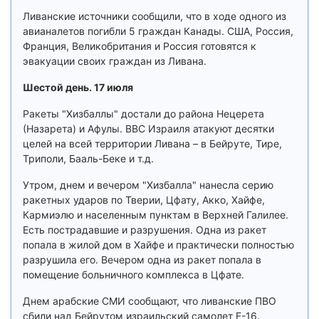
Ливанские источники сообщили, что в ходе одного из
авианалетов погибли 5 граждан Канады. США, Россия,
Франция, Великобритания и Россия готовятся к
эвакуации своих граждан из Ливана.
Шестой день. 17 июля
Ракеты "Хизбаллы" достали до района Нецерета
(Назарета) и Афулы. ВВС Израиля атакуют десятки
целей на всей территории Ливана – в Бейруте, Тире,
Триполи, Бааль-Беке и т.д.
Утром, днем и вечером "Хизбалла" нанесла серию
ракетных ударов по Тверии, Цфату, Акко, Хайфе,
Кармиэлю и населенным пунктам в Верхней Галилее.
Есть пострадавшие и разрушения. Одна из ракет
попала в жилой дом в Хайфе и практически полностью
разрушила его. Вечером одна из ракет попала в
помещение больничного комплекса в Цфате.
Днем арабские СМИ сообщают, что ливанские ПВО
сбили над Бейрутом израильский самолет F-16.