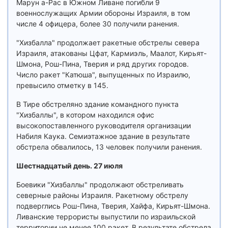
Марун а-Рас в Южном Ливане погибли 9
военнослужащих Армии обороны Израиля, в том
числе 4 офицера, более 30 получили ранения.
"Хизбалла" продолжает ракетные обстрелы севера
Израиля, атакованы Цфат, Кармиэль, Маалот, Кирьят-
Шмона, Рош-Пина, Тверия и ряд других городов.
Число ракет "Катюша", выпущенных по Израилю,
превысило отметку в 145.
В Тире обстреляно здание командного пункта
"Хизбаллы", в котором находился офис
высокопоставленного руководителя организации
Набиля Каука. Семиэтажное здание в результате
обстрела обвалилось, 13 человек получили ранения.
Шестнадцатый день. 27 июля
Боевики "Хизбаллы" продолжают обстреливать
северные районы Израиля. Ракетному обстрелу
подверглись Рош-Пина, Тверия, Хайфа, Кирьят-Шмона.
Ливанские террористы выпустили по израильской
территории не менее 100 ракет. В результате обстрела