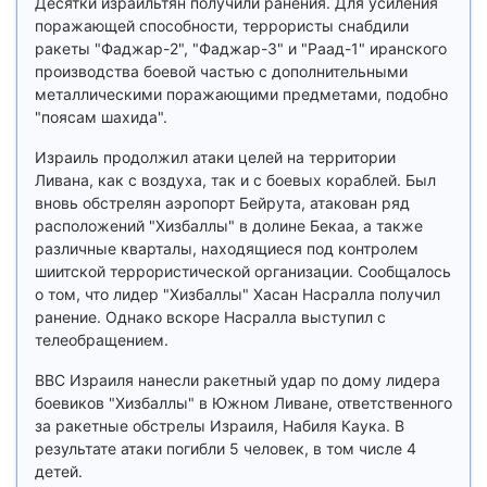
Десятки израильтян получили ранения. Для усиления
поражающей способности, террористы снабдили
ракеты "Фаджар-2", "Фаджар-3" и "Раад-1" иранского
производства боевой частью с дополнительными
металлическими поражающими предметами, подобно
"поясам шахида".
Израиль продолжил атаки целей на территории
Ливана, как с воздуха, так и с боевых кораблей. Был
вновь обстрелян аэропорт Бейрута, атакован ряд
расположений "Хизбаллы" в долине Бекаа, а также
различные кварталы, находящиеся под контролем
шиитской террористической организации. Сообщалось
о том, что лидер "Хизбаллы" Хасан Насралла получил
ранение. Однако вскоре Насралла выступил с
телеобращением.
ВВС Израиля нанесли ракетный удар по дому лидера
боевиков "Хизбаллы" в Южном Ливане, ответственного
за ракетные обстрелы Израиля, Набиля Каука. В
результате атаки погибли 5 человек, в том числе 4
детей.