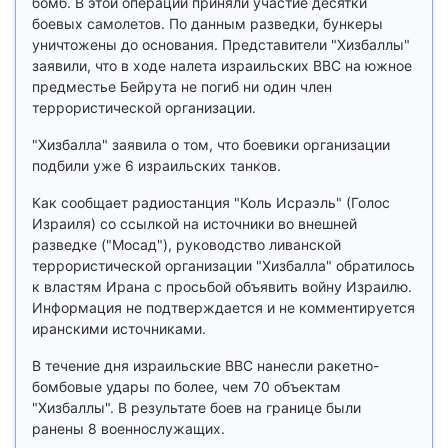
бомб. В этой операции приняли участие десятки
боевых самолетов. По данным разведки, бункеры
уничтожены до основания. Представители "Хизбаллы"
заявили, что в ходе налета израильских ВВС на южное
предместье Бейрута не погиб ни один член
террористической организации.
"Хизбалла" заявила о том, что боевики организации
подбили уже 6 израильских танков.
Как сообщает радиостанция "Коль Исраэль" (Голос
Израиля) со ссылкой на источники во внешней
разведке ("Мосад"), руководство ливанской
террористической организации "Хизбалла" обратилось
к властям Ирана с просьбой объявить войну Израилю.
Информация не подтверждается и не комментируется
иранскими источниками.
В течение дня израильские ВВС нанесли ракетно-
бомбовые удары по более, чем 70 объектам
"Хизбаллы". В результате боев на границе были
ранены 8 военнослужащих.