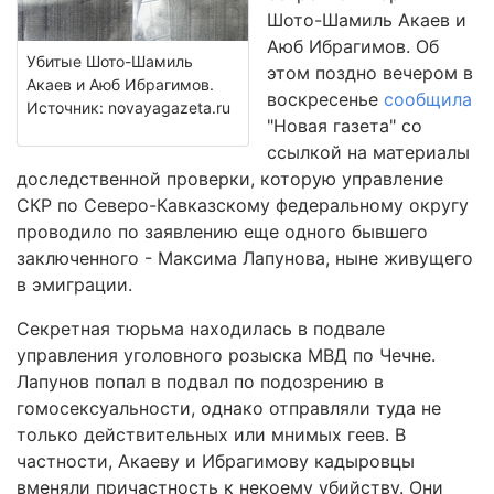
Шото-Шамиль Акаев и
Аюб Ибрагимов. Об
Убитые Шото-Шамиль
этом поздно вечером в
Акаев и Аюб Ибрагимов.
воскресенье
сообщила
Источник: novayagazeta.ru
"Новая газета" со
ссылкой на материалы
доследственной проверки, которую управление
СКР по Северо-Кавказскому федеральному округу
проводило по заявлению еще одного бывшего
заключенного - Максима Лапунова, ныне живущего
в эмиграции.
Секретная тюрьма находилась в подвале
управления уголовного розыска МВД по Чечне.
Лапунов попал в подвал по подозрению в
гомосексуальности, однако отправляли туда не
только действительных или мнимых геев. В
частности, Акаеву и Ибрагимову кадыровцы
вменяли причастность к некоему убийству. Они