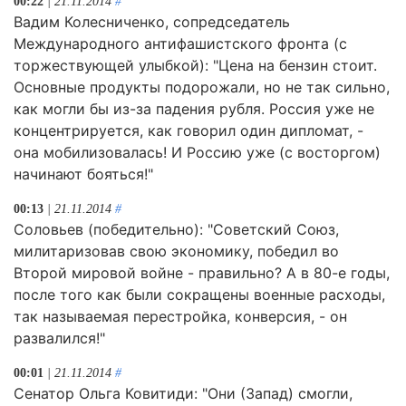
00:22
| 21.11.2014
#
Вадим Колесниченко, сопредседатель
Международного антифашистского фронта (с
торжествующей улыбкой): "Цена на бензин стоит.
Основные продукты подорожали, но не так сильно,
как могли бы из-за падения рубля. Россия уже не
концентрируется, как говорил один дипломат, -
она мобилизовалась! И Россию уже (с восторгом)
начинают бояться!"
00:13
| 21.11.2014
#
Соловьев (победительно): "Советский Союз,
милитаризовав свою экономику, победил во
Второй мировой войне - правильно? А в 80-е годы,
после того как были сокращены военные расходы,
так называемая перестройка, конверсия, - он
развалился!"
00:01
| 21.11.2014
#
Сенатор Ольга Ковитиди: "Они (Запад) смогли,