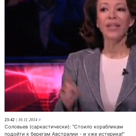
23:42
| 16.11.2014
#
Соловьев (саркастически): "Стоило корабликам
подойти к берегам Австралии - и уже истерика!"