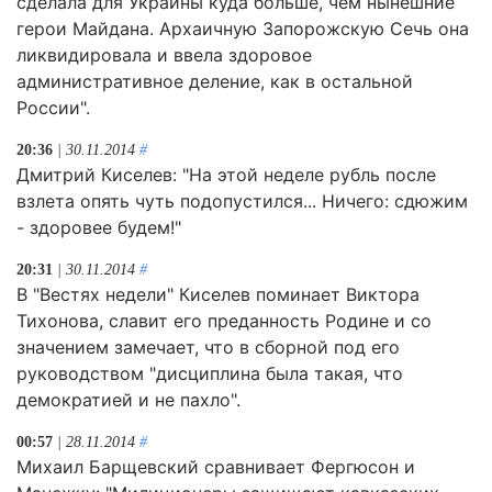
сделала для Украины куда больше, чем нынешние
герои Майдана. Архаичную Запорожскую Сечь она
ликвидировала и ввела здоровое
административное деление, как в остальной
России".
20:36
| 30.11.2014
#
Дмитрий Киселев: "На этой неделе рубль после
взлета опять чуть подопустился... Ничего: сдюжим
- здоровее будем!"
20:31
| 30.11.2014
#
В "Вестях недели" Киселев поминает Виктора
Тихонова, славит его преданность Родине и со
значением замечает, что в сборной под его
руководством "дисциплина была такая, что
демократией и не пахло".
00:57
| 28.11.2014
#
Михаил Барщевский сравнивает Фергюсон и