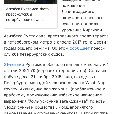
помещении
Азизбек Рустамов. Фото
Ленинградского
пресс-службы
окружного военного
петербургских судов
суда приговорила
уроженца Киргизии
Азизбека Рустамова, арестованного после теракта
в петербургском метро в апреле 2017-го, к шести
годам общего режима. Об этом
сообщает
пресс-
служба петербургских судов.
21-летний
Рустамов объявлен виновным по части 1
статьи 205.1 УК (вербовка террористов). Согласно
фабуле дела, 21 ноября 2015 года, находясь в
Петербурге, молодой человек создал в WhatsApp
группу "Ахли сунна вал жамоьа" (приближенное к
арабскому произношению узбекское написание
выражения "Ахль ус-сунна валь-джамаа", то есть
"Люди сунны и общества", - общепринятого
самоназвания мусульман-суннитов). В этой группе,