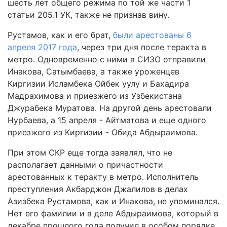
шесть лет общего режима по той же части 1
статьи 205.1 УК, также не признав вину.
Рустамов, как и его брат,
были арестованы 6
апреля 2017 года
, через три дня после теракта в
метро. Одновременно с ними в СИЗО отправили
Инакова, Сатымбаева, а также уроженцев
Киргизии Исламбека Ойбек уулу и Бахадира
Мадрахимова и приезжего из Узбекистана
Джурабека Муратова. На другой день арестовали
Нурбаева, а 15 апреля - Айтматова и еще одного
приезжего из Киргизии - Обида Абдыраимова.
При этом СКР еще тогда заявлял, что не
располагает данными о причастности
арестованных к теракту в метро. Исполнитель
преступления Акбарджон Джалилов в делах
Азизбека Рустамова, как и Инакова, не упоминался.
Нет его фамилии и в деле Абдыраимова, который в
декабре прошлого года получил в особом порядке