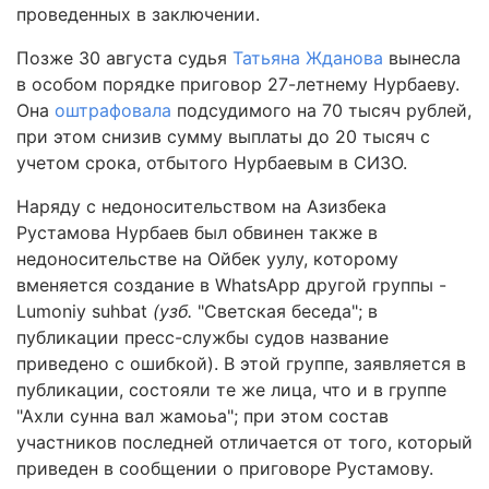
проведенных в заключении.
Позже 30 августа судья
Татьяна Жданова
вынесла
в особом порядке приговор 27-летнему Нурбаеву.
Она
оштрафовала
подсудимого на 70 тысяч рублей,
при этом снизив сумму выплаты до 20 тысяч с
учетом срока, отбытого Нурбаевым в СИЗО.
Наряду с недоносительством на Азизбека
Рустамова Нурбаев был обвинен также в
недоносительстве на Ойбек уулу, которому
вменяется создание в WhatsApp другой группы -
Lumoniy suhbat
(узб.
"Светская беседа"; в
публикации пресс-службы судов название
приведено с ошибкой). В этой группе, заявляется в
публикации, состояли те же лица, что и в группе
"Ахли сунна вал жамоьа"; при этом состав
участников последней отличается от того, который
приведен в сообщении о приговоре Рустамову.