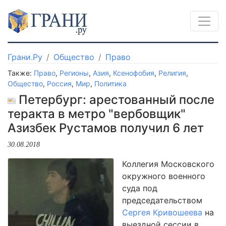
Грани.Ру
Общество
Право
Также:
Право
,
Регионы
,
Азия
,
Ксенофобия
,
Религия
,
Общество
,
Россия
,
Мир
,
Политика
Петербург: арестованный после
теракта в метро "вербовщик"
Азизбек Рустамов получил 6 лет
30.08.2018
Коллегия Московского
окружного военного
суда под
председательством
Сергея Кривошеева
на
выездной сессии в