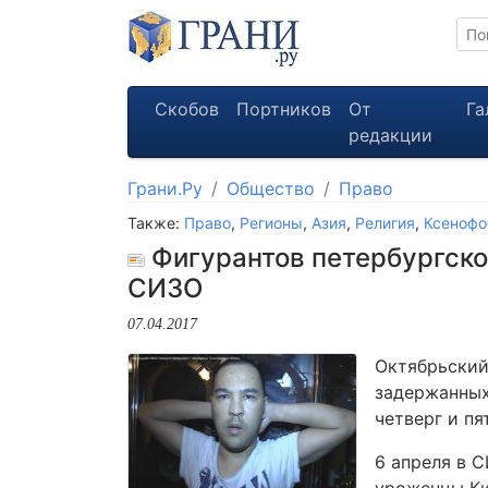
Скобов
Портников
От
Га
редакции
Грани.Ру
Общество
Право
Также:
Право
,
Регионы
,
Азия
,
Религия
,
Ксенофо
Фигурантов петербургског
СИЗО
07.04.2017
Октябрьский
задержанных
четверг и пя
6 апреля в 