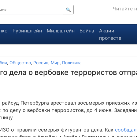
Читайте 
🔍
лко
Рубинштейн
Мильштейн
Война
Акции
протеста
бия
,
Общество
,
Россия
,
Мир
,
Политика
о дела о вербовке террористов отпр
 райсуд Петербурга арестовал восьмерых приезжих из
 по делу о вербовки террористов, до 4 июня. Заседан
тницу.
СИЗО отправили семерых фигурантов дела. Как
сообщал