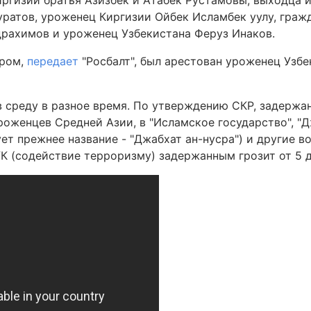
ргизии братья Азизбек и Атабек Рустамовы, выходца и
ратов, уроженец Киргизии Ойбек Исламбек уулу, граж
рахимов и уроженец Узбекистана Феруз Инаков.
тром,
передает
"Росбалт", был арестован уроженец Узб
 среду в разное время. По утверждению СКР, задерж
роженцев Средней Азии, в "Исламское государство", "Д
ет прежнее название - "Джабхат ан-нусра") и другие 
УК (содействие терроризму) задержанным грозит от 5 д