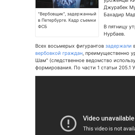
уроженцы Ки
Джурабек Му
"Вербовщик", задержанный
Бахадир Мад
в Петербурге. Кадр съемки
В пятницу у
ФСБ
Нурбаев.
Всех восьмерых фигурантов
задержали
в
вербовкой граждан
, преимущественно у
Шам" (следственное ведомство использу
формирования. По части 1 статьи 205.1 