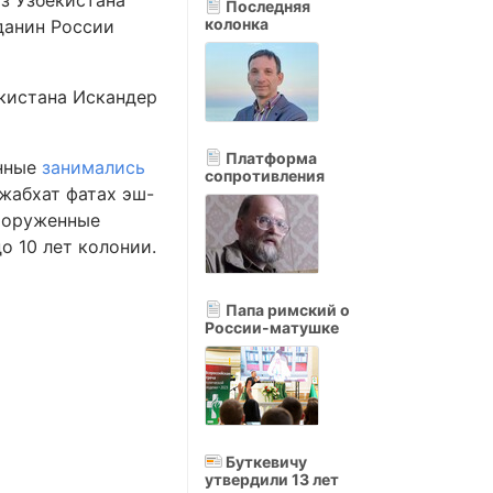
з Узбекистана
Последняя
колонка
данин России
екистана Искандер
Платформа
анные
занимались
сопротивления
жабхат фатах эш-
вооруженные
о 10 лет колонии.
Папа римский о
России-матушке
Буткевичу
утвердили 13 лет