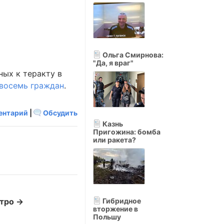
Ольга Смирнова:
"Да, я враг"
ных к теракту в
восемь граждан
.
ентарий
|
Обсудить
Казнь
Пригожина: бомба
или ракета?
етро →
Гибридное
вторжение в
Польшу