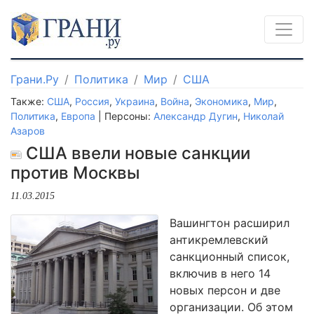
Грани.Ру
Политика
Мир
США
Также:
США
,
Россия
,
Украина
,
Война
,
Экономика
,
Мир
,
Политика
,
Европа
| Персоны:
Александр Дугин
,
Николай
Азаров
США ввели новые санкции
против Москвы
11.03.2015
Вашингтон расширил
антикремлевский
санкционный список,
включив в него 14
новых персон и две
организации. Об этом