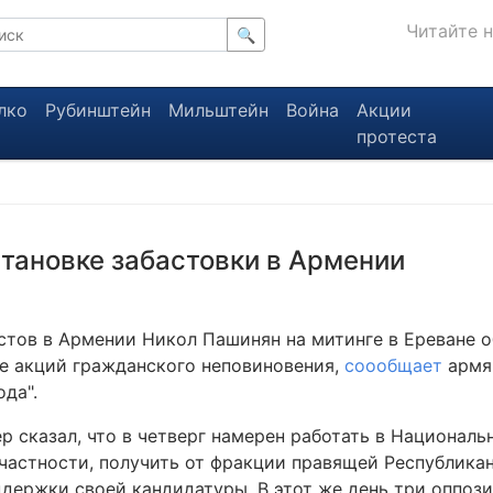
Читайте 
🔍
лко
Рубинштейн
Мильштейн
Война
Акции
протеста
тановке забастовки в Армении
стов в Армении Никол Пашинян на митинге в Ереване о
е акций гражданского неповиновения,
соообщает
армя
да".
р сказал, что в четверг намерен работать в Национал
 частности, получить от фракции правящей Республика
ддержки своей кандидатуры. В этот же день три оппо