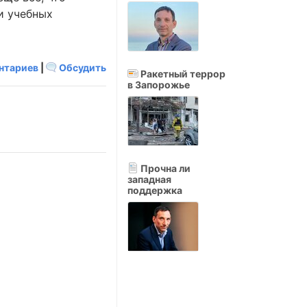
и учебных
нтариев
|
Обсудить
Ракетный террор
в Запорожье
Прочна ли
западная
поддержка