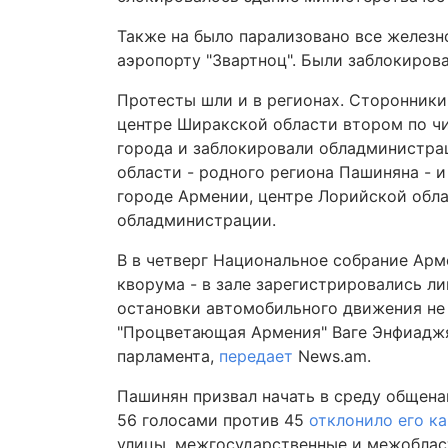
Также на было парализовано все железн
аэропорту "Звартноц". Были заблокиров
Протесты шли и в регионах. Сторонники
центре Ширакской области втором по ч
города и заблокировали обладминистра
области - родного региона Пашиняна - и
городе Армении, центре Лорийской обл
обладминистрации.
В в четверг Национальное собрание Ар
кворума - в зале зарегистрировались ли
остановки автомобильного движения не
"Процветающая Армения" Ваге Энфиаджян
парламента,
передает
News.am.
Пашинян призвал начать в среду общена
56 голосами против 45
отклонило его к
улицы, межгосударственные и межобласт