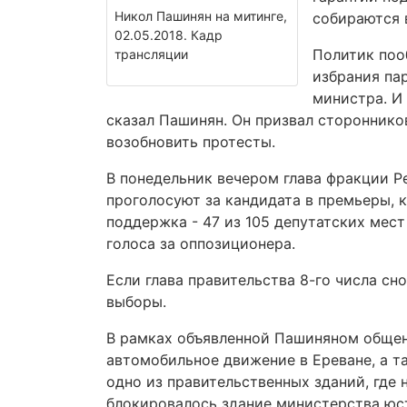
Никол Пашинян на митинге,
собираются 
02.05.2018. Кадр
Политик поо
трансляции
избрания па
министра. И 
сказал Пашинян. Он призвал стороннико
возобновить протесты.
В понедельник вечером глава фракции Р
проголосуют за кандидата в премьеры, 
поддержка - 47 из 105 депутатских мес
голоса за оппозиционера.
Если глава правительства 8-го числа сн
выборы.
В рамках объявленной Пашиняном общен
автомобильное движение в Ереване, а т
одно из правительственных зданий, где
блокировалось здание министерства юс