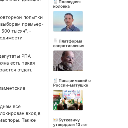
Последняя
колонка
повторной попытки
 выборам премьер-
 500 тысяч", -
ходимости
Платформа
сопротивления
 депутаты РПА
яна есть такая
раются отдать
Папа римский о
России-матушке
рламентские
днем все
блокирован вход в
диаспоры. Также
Буткевичу
утвердили 13 лет