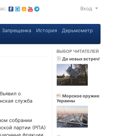
нас:
Вход
Запрещенка
История
Дерьмометр
ВЫБОР ЧИТАТЕЛЕЙ
До новых встреч!
бъявил о
Морское оружие
нская служба
Украины
ьном собрании
нской партии (РПА)
зиционные фракции