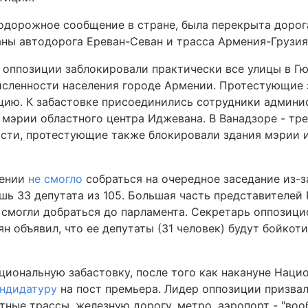
одорожное сообщение в стране, была перекрыта дорог
аны автодорога Ереван-Севан и трасса Армения-Грузия
 оппозиции заблокировали практически все улицы в Г
исленности населения городе Армении. Протестующие
цию. К забастовке присоединились сотрудники админ
 мэрии областного центра Иджевана. В Ванадзоре - тр
асти, протестующие также блокировали здания мэрии 
мении
не смогло
собраться на очередное заседание из-з
шь 33 депутата из 105. Большая часть представителей 
 смогли добраться до парламента. Секретарь оппозиц
 объявил, что ее депутаты (31 человек) будут бойкот
циональную забастовку, после того как накануне Наци
андидатуру
на пост премьера. Лидер оппозиции призва
ные трассы, железную дорогу, метро, аэропорт - "вооб