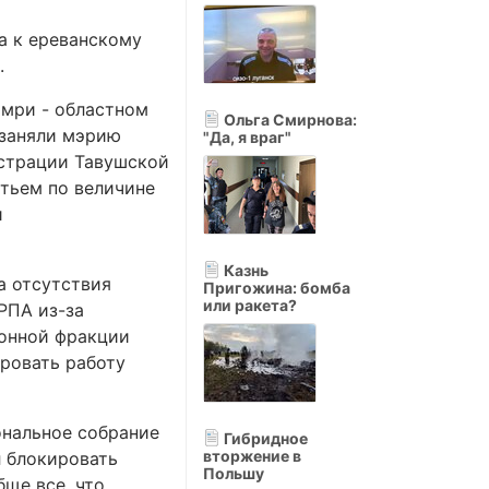
а к ереванскому
.
юмри - областном
Ольга Смирнова:
 заняли мэрию
"Да, я враг"
истрации Тавушской
етьем по величине
и
Казнь
а отсутствия
Пригожина: бомба
или ракета?
РПА из-за
ионной фракции
ировать работу
ональное собрание
Гибридное
вторжение в
л блокировать
Польшу
ще все, что