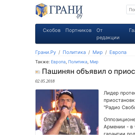
Скобов
Портников
От
Га
редакции
Грани.Ру
Политика
Мир
Европа
Также:
Европа
,
Политика
,
Мир
Пашинян объявил о приос
02.05.2018
Лидер проте
приостановк
"Радио Свобо
Оппозиционе
Армении - в
гарантии по