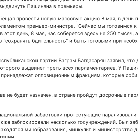
выдвинуть Пашиняна в премьеры.
бещал провести новую массовую акцию 8 мая, в день 
рламентом премьер-министра. "Сейчас мы готовимся к
в этот день, 8 мая, нас соберется здесь не 250 тысяч, а
в "сохранять бдительность" и быть готовыми при необ
еспубликанской партии Ваграм Багдасарян заявил, что
которого выдвинет треть всех парламентариев. У Пашин
т принадлежат оппозиционным фракциям, которые соби
ова не будет назначен, в стране пройдут досрочные па
ациональной забастовки протестующие парализовали 
акже заблокировали несколько госучреждений. Был за
 находятся минобразования, минкульт и министерство 
тиции.