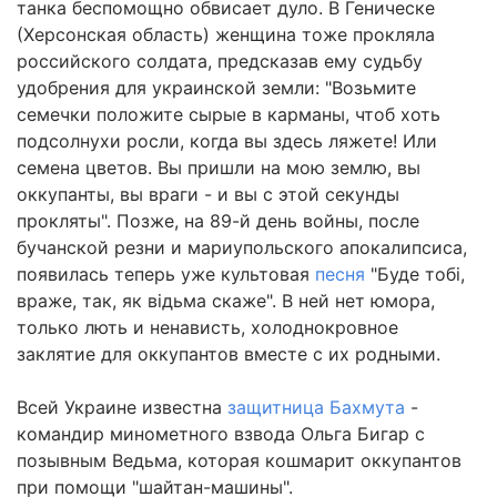
танка беспомощно обвисает дуло. В Геническе
(Херсонская область) женщина тоже прокляла
российского солдата, предсказав ему судьбу
удобрения для украинской земли: "Возьмите
семечки положите сырые в карманы, чтоб хоть
подсолнухи росли, когда вы здесь ляжете! Или
семена цветов. Вы пришли на мою землю, вы
оккупанты, вы враги - и вы с этой секунды
прокляты". Позже, на 89-й день войны, после
бучанской резни и мариупольского апокалипсиса,
появилась теперь уже культовая
песня
"Буде тобі,
враже, так, як відьма скаже". В ней нет юмора,
только лють и ненависть, холоднокровное
заклятие для оккупантов вместе с их родными.
Всей Украине известна
защитница Бахмута
-
командир минометного взвода Ольга Бигар с
позывным Ведьма, которая кошмарит оккупантов
при помощи "шайтан-машины".