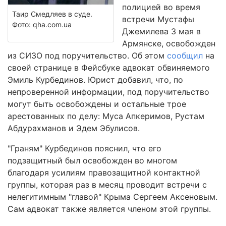
полицией во время
Таир Смедляев в суде.
встречи Мустафы
Фото: qha.com.ua
Джемилева 3 мая в
Армянске, освобожден
из СИЗО под поручительство. Об этом
сообщил
на
своей странице в Фейсбуке адвокат обвиняемого
Эмиль Курбединов. Юрист добавил, что, по
непроверенной информации, под поручительство
могут быть освобождены и остальные трое
арестованных по делу: Муса Апкеримов, Рустам
Абдурахманов и Эдем Эбулисов.
"Граням" Курбединов пояснил, что его
подзащитный был освобожден во многом
благодаря усилиям правозащитной контактной
группы, которая раз в месяц проводит встречи с
нелегитимным "главой" Крыма Сергеем Аксеновым.
Сам адвокат также является членом этой группы.