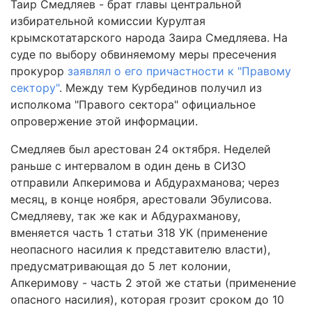
Таир Смедляев - брат главы центральной
избирательной комиссии Курултая
крымскотатарского народа Заира Смедляева. На
суде по выбору обвиняемому меры пресечения
прокурор
заявлял о его причастности к "Правому
сектору"
. Между тем Курбединов получил из
исполкома "Правого сектора" официальное
опровержение этой информации.
Смедляев был арестован 24 октября. Неделей
раньше с интервалом в один день в СИЗО
отправили Апкеримова и Абдурахманова; через
месяц, в конце ноября, арестовали Эбулисова.
Смедляеву, так же как и Абдурахманову,
вменяется часть 1 статьи 318 УК (применение
неопасного насилия к представителю власти),
предусматривающая до 5 лет колонии,
Апкеримову - часть 2 этой же статьи (применение
опасного насилия), которая грозит сроком до 10