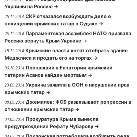
Украины на Россию →
СКР отказался возбуждать дело о
26.11.2014
похищении крымских татар в Судаке →
Парламентская ассамблея НАТО призвала
25.11.2014
Россию вернуть Крым Украине →
Крымские власти хотят отобрать здание
18.11.2014
Меджлиса и продать его на торгах →
Пропавший в Евпатории крымский
06.10.2014
татарин Асанов найден мертвым →
Украина заявила в ООН о нарушении прав
23.09.2014
крымских татар →
Джемилев: ФСБ развязывает репрессии в
08.09.2014
отношении крымских татар →
Прокуратура Крыма вынесла
04.05.2014
предупреждение Рефату Чубарову →
Поклонская потребовала возбудить дела
04.05.2014