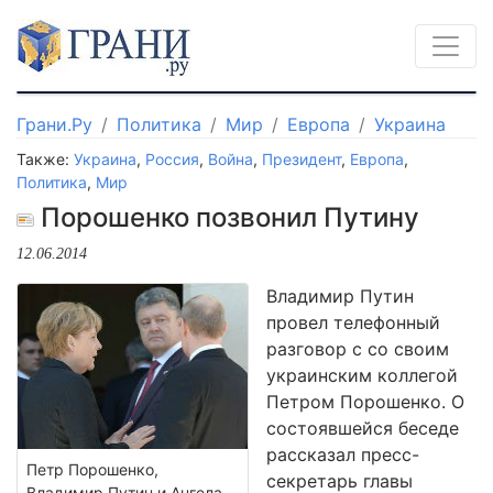
Грани.Ру
Политика
Мир
Европа
Украина
Также:
Украина
,
Россия
,
Война
,
Президент
,
Европа
,
Политика
,
Мир
Порошенко позвонил Путину
12.06.2014
Владимир Путин
провел телефонный
разговор с со своим
украинским коллегой
Петром Порошенко. О
состоявшейся беседе
рассказал пресс-
Петр Порошенко,
секретарь главы
Владимир Путин и Ангела