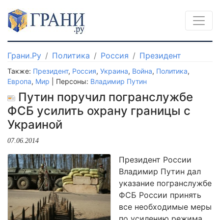
Грани.Ру
Политика
Россия
Президент
Также:
Президент
,
Россия
,
Украина
,
Война
,
Политика
,
Европа
,
Мир
| Персоны:
Владимир Путин
Путин поручил погранслужбе
ФСБ усилить охрану границы с
Украиной
07.06.2014
Президент России
Владимир Путин дал
указание погранслужбе
ФСБ России принять
все необходимые меры
по усилению режима