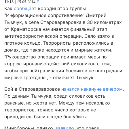
11:18
| 15.05.2014
#
Как
сообщает
координатор группы
"Информационное сопротивление" Дмитрий
Тымчук, в селе Староварваровка в 30 километрах
от Краматорска начинается финальный этап
антитеррористической операции. Село взято в
плотное кольцо. Террористы расположились в
домах, где также находятся и мирные жители.
"Руководство операции принимает меры по
корректированию действий силовиков с тем,
чтобы при нейтрализации боевиков не пострадали
мирные граждане", - отмечает Тымчук.
Бой в Староварваровке
начался накануне вечером
.
По данным Тымчука, среди силовиков есть
раненые, но жертв нет. Между тем несколько
террористов, точное число которых не
приводится, были в ходе боя убиты.
Минобороны, однако,
заявило
, что среди