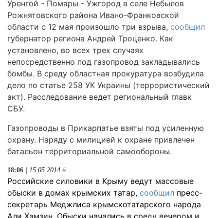
Уренгой - Помары - Ужгород в селе Небылов
Рожнятовского района Ивано-Франковской
области с 12 мая произошло три взрыва,
сообщил
губернатор региона Андрей Троценко. Как
установлено, во всех трех случаях
непосредственно под газопровод закладывались
бомбы. В среду областная прокуратура возбудила
дело по статье 258 УК Украины (террористический
акт). Расследование ведет региональный главк
СБУ.
Газопроводы в Прикарпатье взяты под усиленную
охрану. Наряду с милицией к охране привлечен
батальон территориальной самообороны.
18:06
| 15.05.2014
#
Российские силовики в Крыму ведут массовые
обыски в домах крымских татар,
сообщил
пресс-
секретарь Меджлиса крымскотатарского народа
Али Хамзин. Обыски начались в среду вечером и