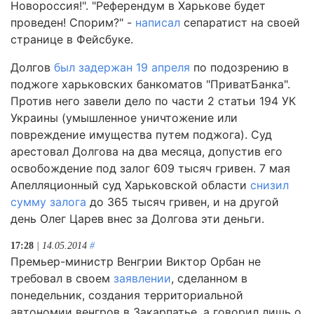
Новороссия!". "Референдум в Харькове будет
проведен! Спорим?" -
написал
сепаратист на своей
странице в Фейсбуке.
Долгов
был задержан 19 апреля
по подозрению в
поджоге харьковских банкоматов "ПриватБанка".
Против него завели дело по части 2 статьи 194 УК
Украины (умышленное уничтожение или
повреждение имущества путем поджога). Суд
арестовал Долгова на два месяца, допустив его
освобождение под залог 609 тысяч гривен. 7 мая
Апелляционный суд Харьковской области
снизил
сумму залога
до 365 тысяч гривен, и на другой
день Олег Царев внес за Долгова эти деньги.
17:28
| 14.05.2014
#
Премьер-министр Венгрии Виктор Орбан не
требовал в своем
заявлении
, сделанном в
понедельник, создания территориальной
автономии венгров в Закарпатье, а говорил лишь о