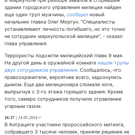
В Мариуполе при разборе завалов в сгоревшем
здании городского управления милиции найден
еще один труп мужчины,
сообщил
новый
начальник главка Олег Моргун. "Специалисты
устанавливают личность погибшего, но это точно
не сотрудник мариупольской милиции", - сказал
глава управления.
Террористы подожгли милицейский главк 9 мая.
На другой день в оружейной комнате
нашли трупы
двух сотрудников управления
. Сообщалось, что
правоохранители, вероятнее всего, задохнулись
дымом. Еще два милиционера сломали ноги,
выпрыгнув с 3-го этажа горящего здания. Кроме
того, семеро сотрудников получили отравление
угарным газом.
16:37
| 14.05.2014
#
В Антраците участники пророссийского митинга,
собравшего 3 тысячи человек, приняли решение не