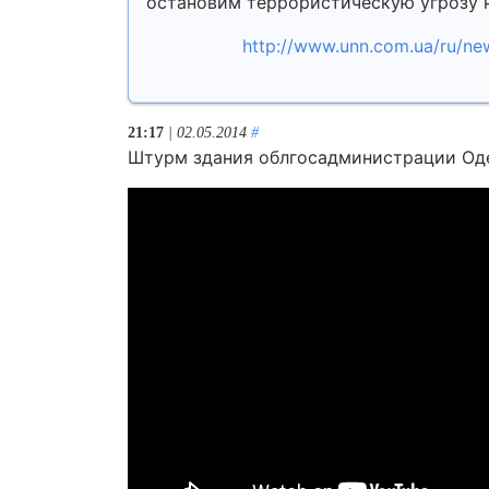
остановим террористическую угрозу н
http://www.unn.com.ua/ru/new
21:17
| 02.05.2014
#
Штурм здания облгосадминистрации Од