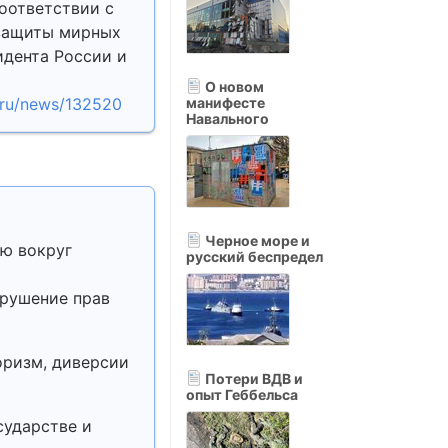
оответствии с
защиты мирных
идента России и
О новом
s.ru/news/132520
манифесте
Навального
Черное море и
ию вокруг
русский беспредел
арушение прав
оризм, диверсии
Потери ВДВ и
опыт Геббельса
сударстве и