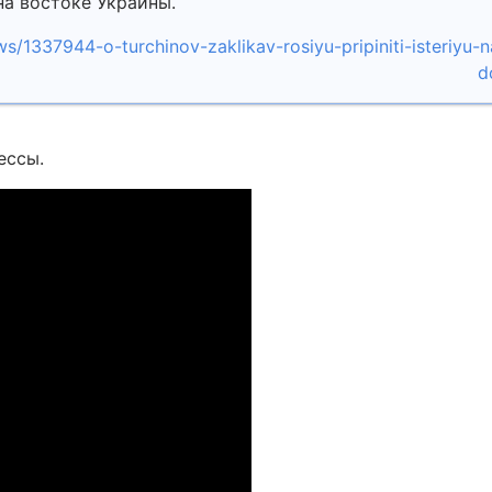
а востоке Украины.
s/1337944-o-turchinov-zaklikav-rosiyu-pripiniti-isteriyu-n
d
ессы.