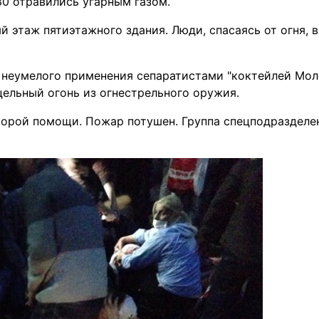
0 отравились угарным газом.
й этаж пятиэтажного здания. Люди, спасаясь от огня, 
а неумелого применения сепаратистами "коктейлей Моло
ельный огонь из огнестрельного оружия.
корой помощи. Пожар потушен. Группа спецподразделе