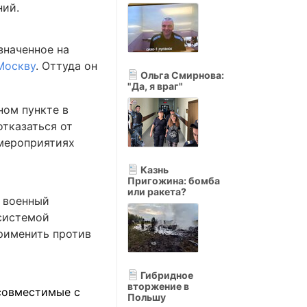
ний.
значенное на
Москву
. Оттуда он
Ольга Смирнова:
"Да, я враг"
ном пункте в
отказаться от
 мероприятиях
Казнь
Пригожина: бомба
или ракета?
военный
 системой
применить против
Гибридное
вторжение в
есовместимые с
Польшу