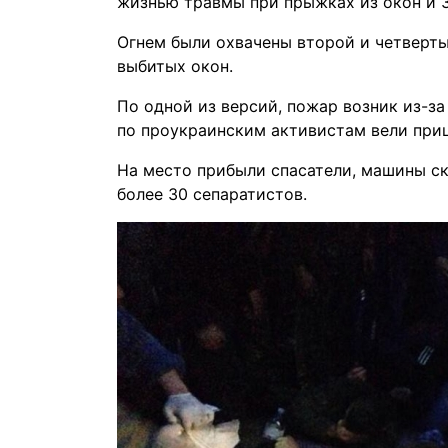
жизнью травмы при прыжках из окон и 3
Огнем были охвачены второй и четверты
выбитых окон.
По одной из версий, пожар возник из-з
по проукраинским активистам вели приц
На место прибыли спасатели, машины с
более 30 сепаратистов.