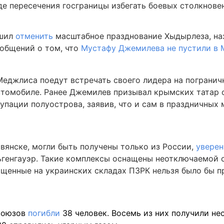
де пересечения госграницы избегать боевых столкнове
ешил
отменить
масштабное празднование Хыдырлеза, на
ообщений о том, что
Мустафу Джемилева не пустили в 
Меджлиса поедут встречать своего лидера на погранич
автомобиле. Ранее Джемилев призывал крымских татар 
упации полуострова, заявив, что и сам в праздничных
вянске, могли быть получены только из России,
уверен
льгенгауэр. Такие комплексы оснащены неотключаемой
ищенные на украинских складах ПЗРК нельзя было бы 
фсоюзов
погибли
38 человек. Восемь из них получили н