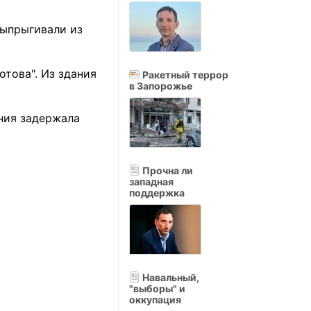
выпрыгивали из
това". Из здания
Ракетный террор
в Запорожье
ния задержала
Прочна ли
западная
поддержка
Навальный,
"выборы" и
оккупация