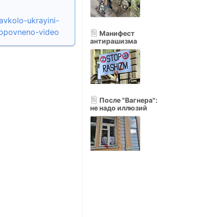
avkolo-ukrayini-
opovneno-video
Манифест
антирашизма
После "Вагнера":
не надо иллюзий