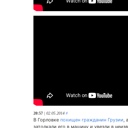
20:57
| 02.05.2014
#
В Горловке
похищен гражданин Грузии
,
затолкали его в машину и увезли в неиз