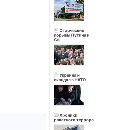
Старческие
порывы Путина и
Си
Украина и
скандал в НАТО
Хроники
ракетного террора