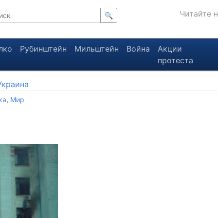
Читайте 
🔍
лко
Рубинштейн
Мильштейн
Война
Акции
протеста
Украина
ка
,
Мир