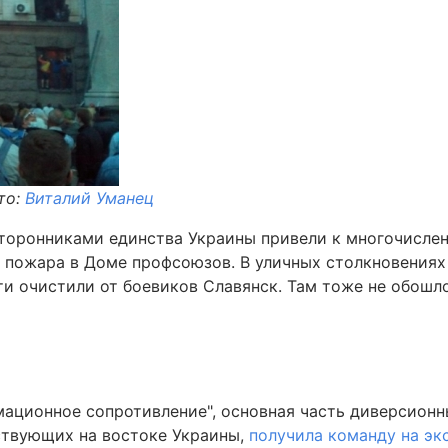
то:
Виталий Уманец
торонниками единства Украины привели к многочисле
те пожара в Доме профсоюзов. В уличных столкновения
ти очистили от боевиков Славянск. Там тоже не обошл
ационное сопротивление", основная часть диверсионн
ствующих на востоке Украины,
получила команду на э