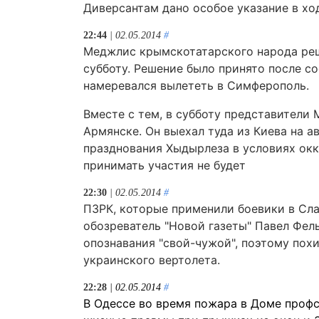
Диверсантам дано особое указание в хо
22:44
| 02.05.2014
#
Меджлис крымскотатарского народа р
субботу. Решение было принято после с
намеревался вылететь в Симферополь.
Вместе с тем, в субботу представители 
Армянске. Он выехал туда из Киева на 
празднования Хыдырлеза в условиях окк
принимать участия не будет
22:30
| 02.05.2014
#
ПЗРК, которые применили боевики в Сла
обозреватель "Новой газеты" Павел Фе
опознавания "свой-чужой", поэтому пох
украинского вертолета.
22:28
| 02.05.2014
#
В Одессе во время пожара в Доме про