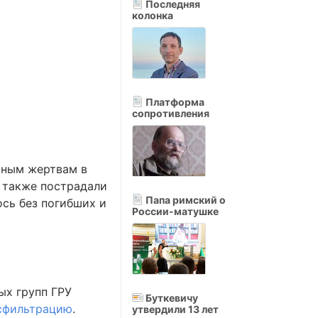
Последняя
колонка
Платформа
сопротивления
нным жертвам в
х также пострадали
Папа римский о
ось без погибших и
России-матушке
ых групп ГРУ
Буткевичу
ксфильтрацию
.
утвердили 13 лет