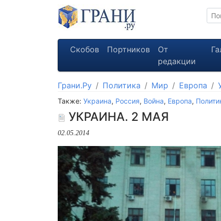
Скобов
Портников
От
Га
редакции
Грани.Ру
Политика
Мир
Европа
Также:
Украина
,
Россия
,
Война
,
Европа
,
Полити
УКРАИНА. 2 МАЯ
02.05.2014