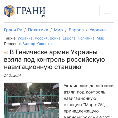
Грани.Ру
Политика
Мир
Европа
Украина
Также:
Украина
,
Россия
,
Война
,
Европа
,
Политика
,
Мир
|
Персоны:
Виктор Ющенко
В Геническе армия Украины
взяла под контроль российскую
навигационную станцию
27.03.2014
Украинские десантники
взяли под контроль
навигационную
станцию "Марс-75",
принадлежащую
Черноморскому флоту