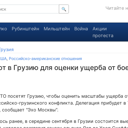
Читайте 
🔍
лко
Рубинштейн
Мильштейн
Война
Акции
протеста
Грузия
США
,
Российско-американские отношения
 в Грузию для оценки ущерба от бо
ТО посетят Грузию, чтобы оценить масштабы ущерба о
ссийско-грузинского конфликта. Делегация прибудет в
, сообщает "Эхо Москвы".
ось ранее, в середине сентября в Грузии состоится вы