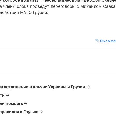
 которое возглавит генсек альянса Яап де Хооп Схефф
та члены блока проведут переговоры с Михаилом Саак
действия НАТО Грузии.
9 комме
а вступление в альянс Украины и Грузии →
ти →
или помощь →
равился в Грузию →