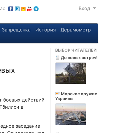
нас:
Вход
Запрещенка
История
Дерьмометр
ВЫБОР ЧИТАТЕЛЕЙ
До новых встреч!
евых
Морское оружие
Украины
т боевых действий
 Тбилиси в
ездное заседание