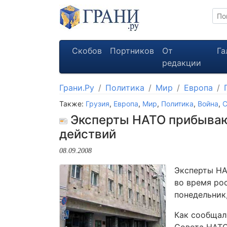
Скобов
Портников
От
Га
редакции
Грани.Ру
Политика
Мир
Европа
Также:
Грузия
,
Европа
,
Мир
,
Политика
,
Война
,
Эксперты НАТО прибывают
действий
08.09.2008
Эксперты НА
во время ро
понедельник
Как сообщал