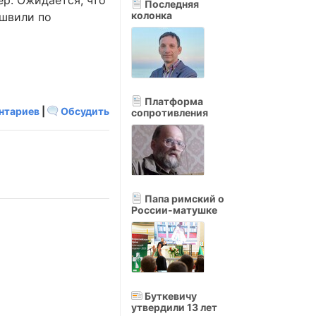
ер. Ожидается, что
Последняя
колонка
ашвили по
Платформа
нтариев
|
Обсудить
сопротивления
Папа римский о
России-матушке
Буткевичу
утвердили 13 лет