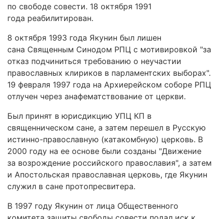
по свободе совести. 18 октября 1991
года реабилитирован.
8 октября 1993 года Якунин был лишен
сана Священным Синодом РПЦ с мотивировкой "за
отказ подчиниться требованию о неучастии
православных клириков в парламентских выборах".
19 февраля 1997 года на Архиерейском соборе РПЦ
отлучен через анафематствование от церкви.
Был принят в юрисдикцию УПЦ КП в
священническом сане, а затем перешел в Русскую
истинно-православную (катакомбную) церковь. В
2000 году на ее основе были созданы "Движение
за возрождение российского православия", а затем
и Апостольская православная церковь, где Якунин
служил в сане протопресвитера.
В 1997 году Якунин от лица Общественного
комитета защиты свободы совести подал иск к