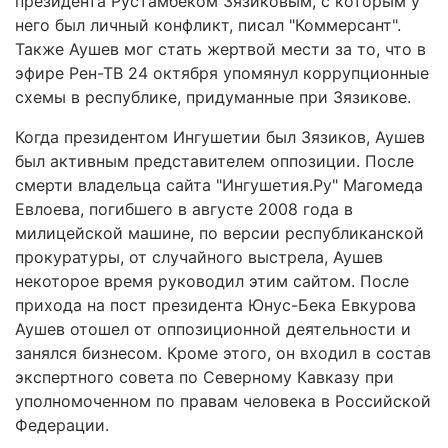
президента Рустамбеком Зязиковым, с которым у
него был личный конфликт, писал "Коммерсант".
Также Аушев мог стать жертвой мести за то, что в
эфире Рен-ТВ 24 октября упомянул коррупционные
схемы в республике, придуманные при Зязикове.
Когда президентом Ингушетии был Зязиков, Аушев
был активным представителем оппозиции. После
смерти владельца сайта "Ингушетия.Ру" Магомеда
Евлоева, погибшего в августе 2008 года в
милицейской машине, по версии республиканской
прокуратуры, от случайного выстрела, Аушев
некоторое время руководил этим сайтом. После
прихода на пост президента Юнус-Бека Евкурова
Аушев отошел от оппозиционной деятельности и
занялся бизнесом. Кроме этого, он входил в состав
экспертного совета по Северному Кавказу при
уполномоченном по правам человека в Российской
Федерации.