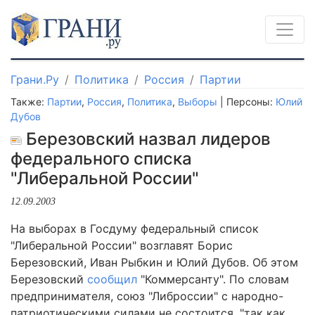
Грани.Ру
Политика
Россия
Партии
Также:
Партии
,
Россия
,
Политика
,
Выборы
| Персоны:
Юлий
Дубов
Березовский назвал лидеров
федерального списка
"Либеральной России"
12.09.2003
На выборах в Госдуму федеральный список
"Либеральной России" возглавят Борис
Березовский, Иван Рыбкин и Юлий Дубов. Об этом
Березовский
сообщил
"Коммерсанту". По словам
предпринимателя, союз "Либроссии" с народно-
патриотическими силами не состоится, "так как