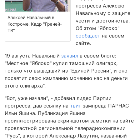
прогресса Алексею
Навальному о защите
Алексей Навальный в
чести и достоинства.
Костроме. Кадр "Граней-
Об этом "Яблоко"
ТВ"
сообщает
на своем
сайте.
19 августа Навальный
заявил
в своем блоге:
"Местное "Яблоко" купил тамошний олигарх,
только что вышедший из "Единой России", и оно
посвятит свою кампанию мочению нас на деньги
этого олигарха".
"Вот, уже начали", - добавил лидер Партии
прогресса, дав ссылку на
твит
зампреда ПАРНАС
Ильи Яшина. Публикация Яшина
проиллюстрирована скриншотом заметки на сайте
провластной региональной телерадиокомпании
"Русь", в которой Александр Лазутин, названный