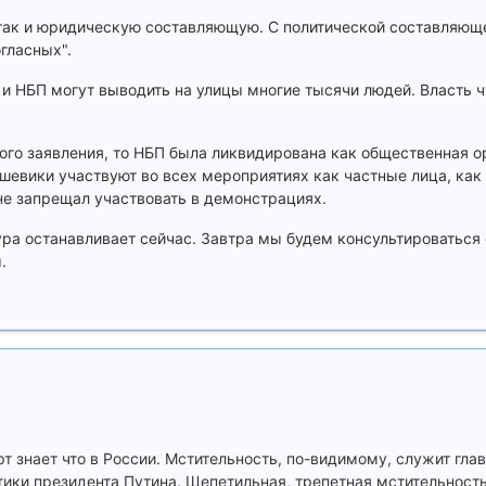
так и юридическую составляющую. С политической составляющей
гласных".
" и НБП могут выводить на улицы многие тысячи людей. Власть 
ого заявления, то НБП была ликвидирована как общественная о
ьшевики участвуют во всех мероприятиях как частные лица, как
не запрещал участвовать в демонстрациях.
ура останавливает сейчас. Завтра мы будем консультироваться
.
т знает что в России. Мстительность, по-видимому, служит гла
тики президента Путина. Щепетильная, трепетная мстительность