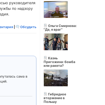
исью руководителя
лужбы по надзору
едия.
Ольга Смирнова:
ентария
|
Обсудить
"Да, я враг"
Казнь
Пригожина: бомба
или ракета?
апуталась сама в
аций.
Гибридное
вторжение в
Польшу