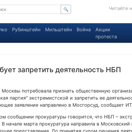
Читайте 
🔍
лко
Рубинштейн
Мильштейн
Война
Акции
протеста
бует запретить деятельность НБП
 Москвы потребовала признать общественную организ
кая партия" экстремистской и запретить ее деятельнос
ющее заявление направлено в Мосгорсуд, сообщает ИТ
ом сообщении прокуратуры говорится, что НБП – экст
. В начале марта прокуратура направила в Московский
ющее представление. До принятия судом решения дея