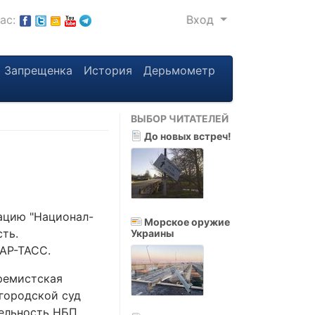
нас:
Вход
Запрещенка
История
Дерьмометр
ВЫБОР ЧИТАТЕЛЕЙ
До новых встреч!
ацию "Национал-
Морское оружие
ть.
Украины
АР-ТАСС.
ремистская
 городской суд
тельность НБП