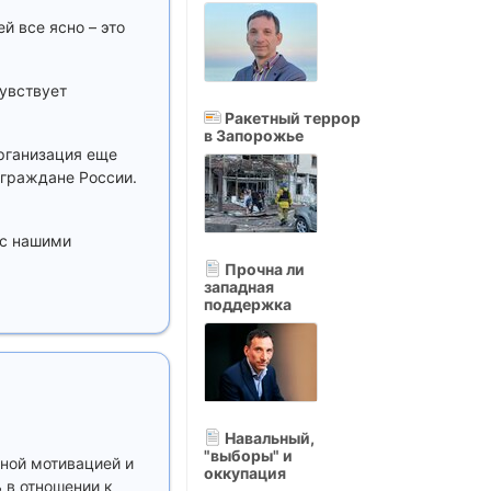
 все ясно – это
чувствует
Ракетный террор
в Запорожье
рганизация еще
 граждане России.
 с нашими
Прочна ли
западная
поддержка
Навальный,
"выборы" и
вной мотивацией и
оккупация
 в отношении к