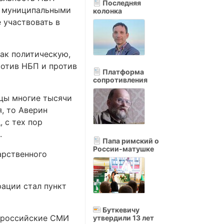
Последняя
и муниципальными
колонка
 участвовать в
как политическую,
ротив НБП и против
Платформа
сопротивления
ицы многие тысячи
, то Аверин
 с тех пор
.
Папа римский о
России-матушке
арственного
рации стал пункт
Буткевичу
ы российские СМИ
утвердили 13 лет