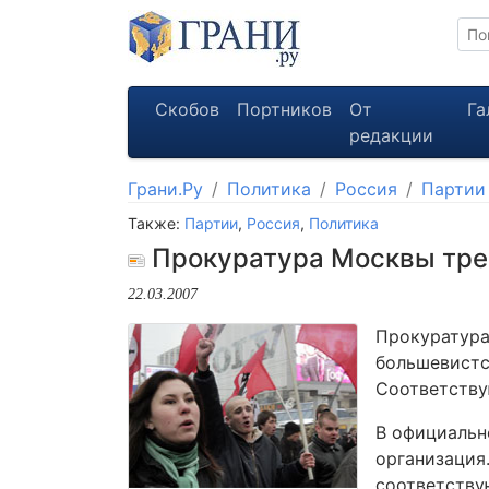
Скобов
Портников
От
Га
редакции
Грани.Ру
Политика
Россия
Партии
Также:
Партии
,
Россия
,
Политика
Прокуратура Москвы тре
22.03.2007
Прокуратура
большевистс
Соответству
В официальн
организация
соответству