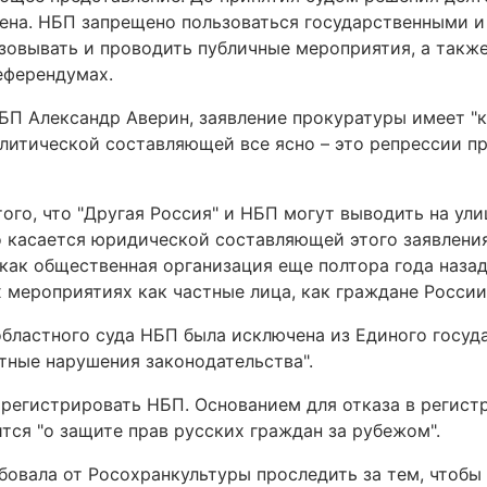
ена. НБП запрещено пользоваться государственными 
зовывать и проводить публичные мероприятия, а также
еферендумах.
НБП Александр Аверин, заявление прокуратуры имеет "
литической составляющей все ясно – это репрессии п
того, что "Другая Россия" и НБП могут выводить на ул
то касается юридической составляющей этого заявления
как общественная организация еще полтора года назад,
 мероприятиях как частные лица, как граждане России
бластного суда НБП была исключена из Единого госуд
тные нарушения законодательства".
арегистрировать НБП. Основанием для отказа в регист
тся "о защите прав русских граждан за рубежом".
бовала от Росохранкультуры проследить за тем, чтоб