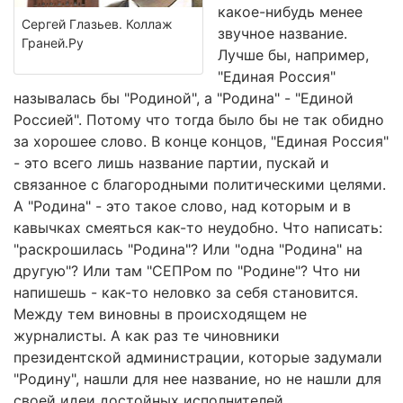
какое-нибудь менее
Сергей Глазьев. Коллаж
звучное название.
Граней.Ру
Лучше бы, например,
"Единая Россия"
называлась бы "Родиной", а "Родина" - "Единой
Россией". Потому что тогда было бы не так обидно
за хорошее слово. В конце концов, "Единая Россия"
- это всего лишь название партии, пускай и
связанное с благородными политическими целями.
А "Родина" - это такое слово, над которым и в
кавычках смеяться как-то неудобно. Что написать:
"раскрошилась "Родина"? Или "одна "Родина" на
другую"? Или там "СЕПРом по "Родине"? Что ни
напишешь - как-то неловко за себя становится.
Между тем виновны в происходящем не
журналисты. А как раз те чиновники
президентской администрации, которые задумали
"Родину", нашли для нее название, но не нашли для
своей идеи достойных исполнителей.