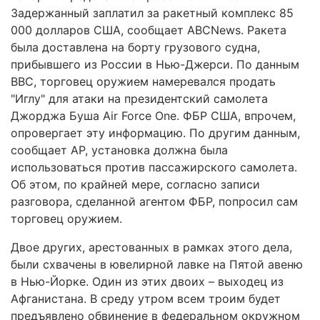
Задержанный заплатил за ракетный комплекс 85
000 долларов США, сообщает ABCNews. Ракета
была доставлена на борту грузового судна,
прибывшего из России в Нью-Джерси. По данным
ВВС, торговец оружием намеревался продать
"Иглу" для атаки на президентский самолета
Джорджа Буша Air Force One. ФБР США, впрочем,
опровергает эту информацию. По другим данным,
сообщает AP, установка должна была
использоваться против пассажирского самолета.
Об этом, по крайней мере, согласно записи
разговора, сделанной агентом ФБР, попросил сам
торговец оружием.
Двое других, арестованных в рамках этого дела,
были схвачены в ювелирной лавке на Пятой авеню
в Нью-Йорке. Один из этих двоих – выходец из
Афганистана. В среду утром всем троим будет
предъявлено обвинение в федеральном окружном