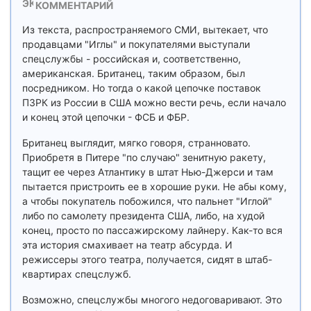
КОММЕНТАРИЙ
Из текста, распространяемого СМИ, вытекает, что
продавцами "Иглы" и покупателями выступали
спецслужбы - российская и, соответственно,
американская. Британец, таким образом, был
посредником. Но тогда о какой цепочке поставок
ПЗРК из России в США можно вести речь, если начало
и конец этой цепочки - ФСБ и ФБР.
Британец выглядит, мягко говоря, странновато.
Приобретя в Питере "по случаю" зенитную ракету,
тащит ее через Атлантику в штат Нью-Джерси и там
пытается пристроить ее в хорошие руки. Не абы кому,
а чтобы покупатель побожился, что пальнет "Иглой"
либо по самолету президента США, либо, на худой
конец, просто по пассажирскому лайнеру. Как-то вся
эта история смахивает на театр абсурда. И
режиссеры этого театра, получается, сидят в штаб-
квартирах спецслужб.
Возможно, спецслужбы многого недоговаривают. Это