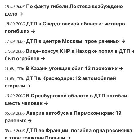
По факту гибели Локтева возбуждено
18.09.2006
дело →
ДТП в Свердловской области: четверо
18.09.2006
погибших →
ДТП в центре Москвы: трое раненых →
17.09.2006
Вице-консул КНР в Находке попал в ДТП и
17.09.2006
был ограблен →
В Казани угонщик сбил 13 прохожих →
11.09.2006
ДТП в Краснодаре: 12 автомобилей
11.09.2006
сгорели →
В Оренбургской области в ДТП погибли
10.09.2006
шесть человек →
Авария автобуса в Пермском крае: 19
06.09.2006
раненых →
ДТП во Франции: погибла одна россиянка
06.09.2006
и трое граждан Польши →