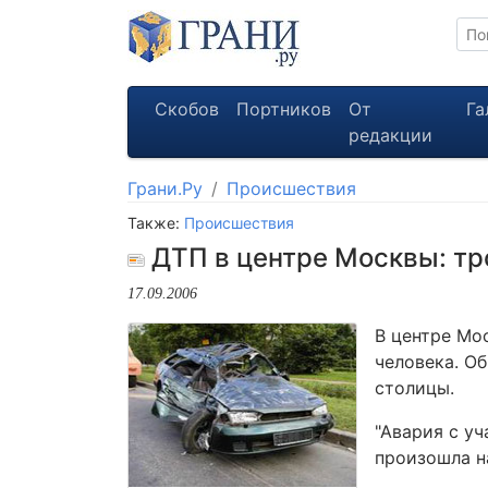
Скобов
Портников
От
Га
редакции
Грани.Ру
Происшествия
Также:
Происшествия
ДТП в центре Москвы: тр
17.09.2006
В центре Мо
человека. О
столицы.
"Авария с у
произошла на