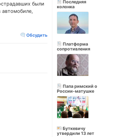
Последняя
пострадавших были
колонка
в автомобиле,
Обсудить
Платформа
сопротивления
Папа римский о
России-матушке
Буткевичу
утвердили 13 лет