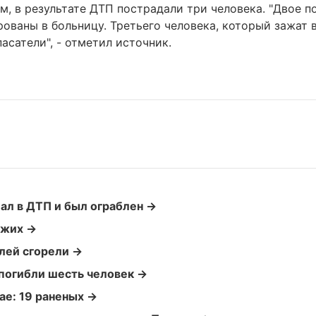
ам, в результате ДТП пострадали три человека. "Двое 
рованы в больницу. Третьего человека, который зажат 
асатели", - отметил источник.
ал в ДТП и был ограблен →
ожих →
лей сгорели →
 погибли шесть человек →
ае: 19 раненых →