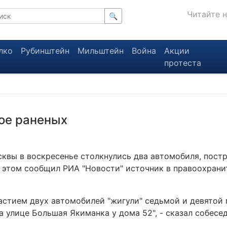
Читайте 
🔍
лко
Рубинштейн
Мильштейн
Война
Акции
протеста
ое раненых
сквы в воскресенье столкнулись два автомобиля, пост
б этом сообщил РИА "Новости" источник в правоохрани
частием двух автомобилей "жигули" седьмой и девятой
 улице Большая Якиманка у дома 52", - сказал собесед