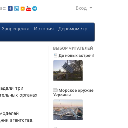
нас:
Вход
Запрещенка
История
Дерьмометр
ВЫБОР ЧИТАТЕЛЕЙ
До новых встреч!
радали три
Морское оружие
тельных органах
Украины
 моделей
ник агентства.