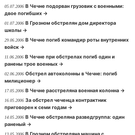
В Чечне подорван грузовик с военными:
05.07.2006
двое погибших →
В Грозном обстрелян дом директора
01.07.2006
школы →
В Чечне погиб командир роты внутренних
29.06.2006
войск →
В Чечне при обстрелах погиб один и
11.06.2006
ранены трое военных →
Обстрел автоколонны в Чечне: погиб
02.06.2006
милиционер →
В Чечне расстреляна военная колонна →
17.05.2006
За обстрел чеченца контрактник
16.05.2006
приговорен к семи годам →
В Чечне обстреляна разведгруппа: один
14.05.2006
раненый →
В Грозном обстреляна машина с
13.05.2006