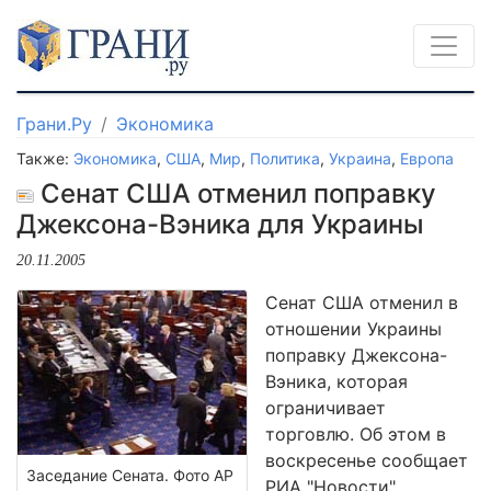
Грани.Ру
Экономика
Также:
Экономика
,
США
,
Мир
,
Политика
,
Украина
,
Европа
Сенат США отменил поправку
Джексона-Вэника для Украины
20.11.2005
Сенат США отменил в
отношении Украины
поправку Джексона-
Вэника, которая
ограничивает
торговлю. Об этом в
воскресенье сообщает
Заседание Сената. Фото AP
РИА "Новости".