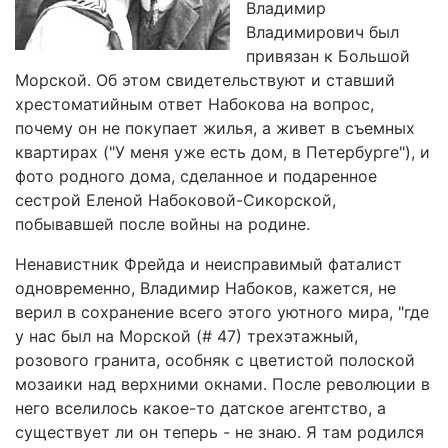
Владимир
Владимирович был
привязан к Большой
Морской. Об этом свидетельствуют и ставший
хрестоматийным ответ Набокова на вопрос,
почему он не покупает жилья, а живет в съемных
квартирах ("У меня уже есть дом, в Петербурге"), и
фото родного дома, сделанное и подаренное
сестрой Еленой Набоковой-Сикорской,
побывавшей после войны на родине.
Ненавистник Фрейда и неисправимый фаталист
одновременно, Владимир Набоков, кажется, не
верил в сохранение всего этого уютного мира, "где
у нас был на Морской (# 47) трехэтажный,
розового гранита, особняк с цветистой полоской
мозаики над верхними окнами. После революции в
него вселилось какое-то датское агентство, а
существует ли он теперь - не знаю. Я там родился