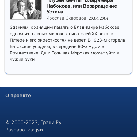
"Музей мечты" Владимира
Набокова, или Возвращение
Устина
Ярослав Скворцов
,
20.04.2004
Зданиям, хранящим память о Владимире Набокове,
одном из главных мировых писателей XX века, в
Питере и его окрестностях не везет. В 1923-м сгорела
Батовская усадьба, в середине 90-х – дом в
Рождествене. Да и Большая Морская может уйти в
чужие руки.
О проекте
© 2000-2023, Грани.Ру.
Разработка:
jsn
.