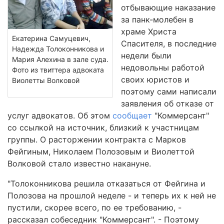
отбывающие наказание
за панк-молебен в
храме Христа
Екатерина Самуцевич,
Спасителя, в последние
Надежда Толоконникова и
недели были
Мария Алехина в зале суда.
недовольны работой
Фото из твиттера адвоката
своих юристов и
Виолетты Волковой
поэтому сами написали
заявления об отказе от
услуг адвокатов. Об этом
сообщает
"Коммерсант"
со ссылкой на источник, близкий к участницам
группы. О расторжении контракта с Марков
Фейгиным, Николаем Полозовым и Виолеттой
Волковой стало известно накануне.
"Толоконникова решила отказаться от Фейгина и
Полозова на прошлой неделе - и теперь их к ней не
пустили, скорее всего, по ее требованию, -
рассказал собеседник "Коммерсант". - Поэтому