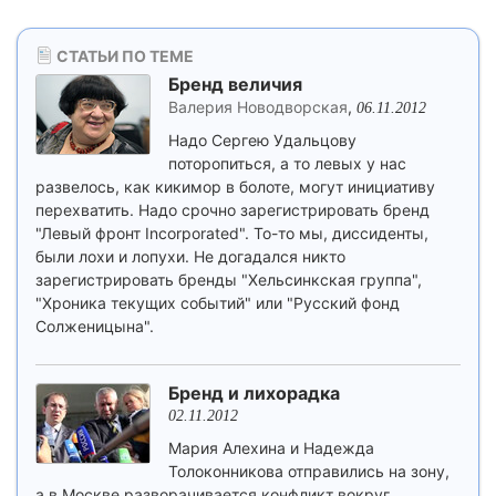
СТАТЬИ ПО ТЕМЕ
Бренд величия
Валерия Новодворская
,
06.11.2012
Надо Сергею Удальцову
поторопиться, а то левых у нас
развелось, как кикимор в болоте, могут инициативу
перехватить. Надо срочно зарегистрировать бренд
"Левый фронт Incorporated". То-то мы, диссиденты,
были лохи и лопухи. Не догадался никто
зарегистрировать бренды "Хельсинкская группа",
"Хроника текущих событий" или "Русский фонд
Солженицына".
Бренд и лихорадка
02.11.2012
Мария Алехина и Надежда
Толоконникова отправились на зону,
а в Москве разворачивается конфликт вокруг