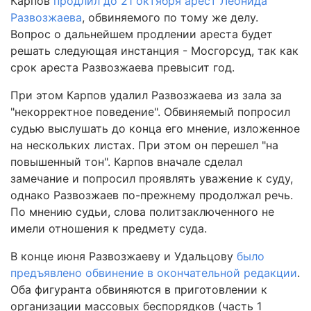
Карпов
продлил до 21 октября арест Леонида
Развозжаева
, обвиняемого по тому же делу.
Вопрос о дальнейшем продлении ареста будет
решать следующая инстанция - Мосгорсуд, так как
срок ареста Развозжаева превысит год.
При этом Карпов удалил Развозжаева из зала за
"некорректное поведение". Обвиняемый попросил
судью выслушать до конца его мнение, изложенное
на нескольких листах. При этом он перешел "на
повышенный тон". Карпов вначале сделал
замечание и попросил проявлять уважение к суду,
однако Развозжаев по-прежнему продолжал речь.
По мнению судьи, слова политзаключенного не
имели отношения к предмету суда.
В конце июня Развозжаеву и Удальцову
было
предъявлено обвинение в окончательной редакции
.
Оба фигуранта обвиняются в приготовлении к
организации массовых беспорядков (часть 1