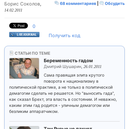
Борис Соколов
,
68 комментариев
|
Обсудить
14.02.2011
0
Получить код
СТАТЬИ ПО ТЕМЕ
Беременность гадом
Дмитрий Шушарин
,
26.01.2011
Сама правящая элита крутого
поворота к национализму в
политической практике, а не только в политической
демагогии сделать не решается. Но "выносить гада",
как сказал Брехт, эта власть в состоянии. И неважно,
каким этим гад родится - уличным демагогом или
безликим аппаратчиком.
Там Русью не пахнет