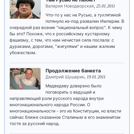
Валерия Новодворская
,
25.01.2011
Что-то у нас не Русью, а тухлятиной
потянуло из-под развалин Империи. В
очередной раз возник "национальный вопрос". К чему
бы это? Похоже, что к российскому кустарному
фашизму, с тем, что нам нечистая сила послала: с
дураками, дорогами, "жигулями" и нашим жалким
убожеством.
Продолжение банкета
Дмитрий Шушарин
,
19.01.2011
Медведеву доверено было
поговорить о ведущей и
направляющей роли русского народа внутри
многонационального народа России. О
многонациональности - это из Конституции, но власти
сейчас ближе сказанное Сталиным в его знаменитом
тосте за русский народ.