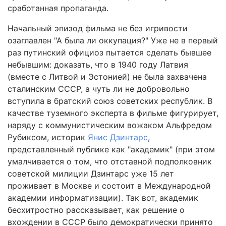
сработанная пропаганда.
Начальный эпизод фильма не без игривости
озаглавлен "А была ли оккупация?" Уже не в первый
раз путинский официоз пытается сделать бывшее
небывшим: доказать, что в 1940 году Латвия
(вместе с Литвой и Эстонией) не была захвачена
сталинским СССР, а чуть ли не добровольно
вступила в братский союз советских республик. В
качестве туземного эксперта в фильме фигурирует,
наряду с коммунистическим вожаком Альфредом
Рубиксом, историк
Янис Дзинтарс
,
представленный публике как "академик" (при этом
умалчивается о том, что отставной подполковник
советской милиции Дзинтарс уже 15 лет
проживает в Москве и состоит в Международной
академии информатизации). Так вот, академик
бесхитростно рассказывает, как решение о
вхождении в СССР было демократически принято