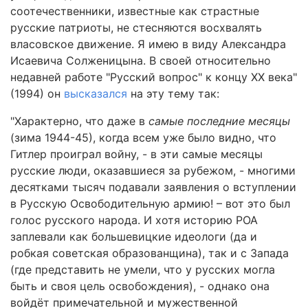
соотечественники, известные как страстные
русские патриоты, не стесняются восхвалять
власовское движение. Я имею в виду Александра
Исаевича Солженицына. В своей относительно
недавней работе "Русский вопрос" к концу XX века"
(1994) он
высказался
на эту тему так:
"Характерно, что даже в
самые последние месяцы
(зима 1944-45), когда всем уже было видно, что
Гитлер проиграл войну, - в эти самые месяцы
русские люди, оказавшиеся за рубежом, - многими
десятками тысяч подавали заявления о вступлении
в Русскую Освободительную армию! – вот это был
голос русского народа. И хотя историю РОА
заплевали как большевицкие идеологи (да и
робкая советская образованщина), так и с Запада
(где представить не умели, что у русских могла
быть и своя цель освобождения), - однако она
войдёт примечательной и мужественной