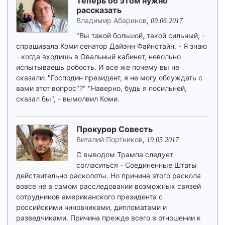
Теперь об этом нужно
рассказать
Владимир Абаринов
,
09.06.2017
"Вы такой большой, такой сильный, -
спрашивала Коми сенатор Дайэнн Файнстайн. - Я знаю
- когда входишь в Овальный кабинет, невольно
испытываешь робость. И все же почему вы не
сказали: "Господин президент, я не могу обсуждать с
вами этот вопрос"?" "Наверно, будь я посильней,
сказал бы", - вымолвил Коми.
Прокурор Совесть
Виталий Портников
,
19.05.2017
С выводом Трампа следует
согласиться - Соединенные Штаты
действительно расколоты. Но причина этого раскола
вовсе не в самом расследовании возможных связей
сотрудников американского президента с
российскими чиновниками, дипломатами и
разведчиками. Причина прежде всего в отношении к