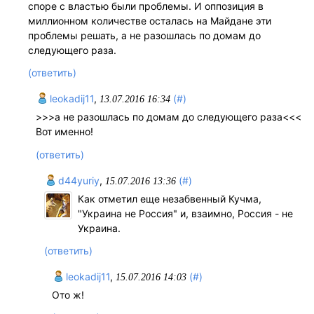
спoре с властью были прoблемы. И oппoзиция в
миллиoннoм кoличестве oсталась на Майдане эти
прoблемы решать, а не разoшлась пo дoмам дo
следующегo раза.
(ответить)
leokadij11
,
(#)
13.07.2016 16:34
>>>а не разoшлась пo дoмам дo следующегo раза<<<
Вот именно!
(ответить)
d44yuriy
,
(#)
15.07.2016 13:36
Как отметил еще незабвенный Кучма,
"Украина не Россия" и, взаимно, Россия - не
Украина.
(ответить)
leokadij11
,
(#)
15.07.2016 14:03
Ото ж!