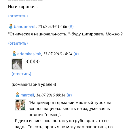
--------------------
Ноги коротки...
(ответить)
banderovet
,
(#)
13.07.2016 14:06
"Этническая национальность.."-буду цитировать.Можно ?
(ответить)
adamkasimir
,
(#)
13.07.2016 14:24
))))))))))
(ответить)
(комментарий удалён)
marcell
,
(#)
14.07.2016 00:14
"Например в германии местный турок на
вопрос национальность не задумываясь
ответит "немец".
Я дико извиняюсь, но так уж грубо врать-то не
надо...То есть, врать я не могу вам запретить, но