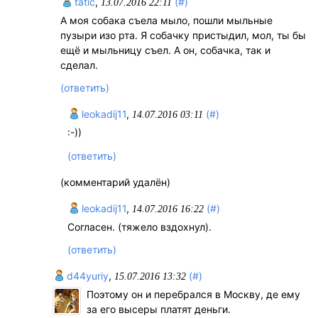
tatic
,
(#)
13.07.2016 22:11
А моя собака съела мыло, пошли мыльные
пузыри изо рта. Я собачку пристыдил, мол, ты бы
ещё и мыльницу съел. А он, собачка, так и
сделал.
(ответить)
leokadij11
,
(#)
14.07.2016 03:11
:-))
(ответить)
(комментарий удалён)
leokadij11
,
(#)
14.07.2016 16:22
Согласен. (тяжело вздохнул).
(ответить)
d44yuriy
,
(#)
15.07.2016 13:32
Поэтому он и перебрался в Москву, де ему
за его высеры платят деньги.