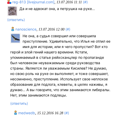
reg-813 [livejournal.com]
,
(#)
13.07.2016 11:11
Да и не адвокат она, а петрушка на руке...
(ответить)
nanoscience
,
(#)
13.07.2016 12:00
Не она, а судья совершил или совершила
преступление. Удивительно, что Илья не отлил ее
имя для истории, или я чего пропустил? Вот кто
герой и злой гений нашего времени. Кстати,
упоминаемый в статье рейхсканцлер по пропаганде
был человеком неуважаемым среди руководства
страны. Является ли уважаемым Кисилев? Не думаю,
но свою роль на руке он выполняет, и тоже совершает,
несомненно, преступление. Использует свое неплохое
образование для подлога, клеветы, в целях наживы, я
думаю... А вы говорите, что этим занимаются либералы.
Нет, этим занимаются подлецы.
(ответить)
medwedb
,
(#)
15.12.2016 16:28