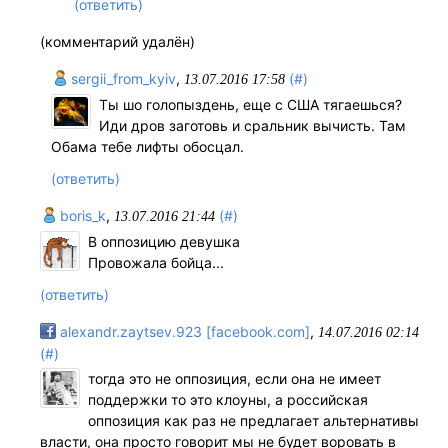
(ответить)
(комментарий удалён)
sergii_from_kyiv
,
(#)
13.07.2016 17:58
Ты шо голопыздень, еще с США тягаешься?
Иди дров заготовь и сральник вычисть. Там
Обама тебе лифты обосцал.
(ответить)
boris_k
,
(#)
13.07.2016 21:44
В оппозицию девушка
Провожала бойца...
(ответить)
alexandr.zaytsev.923 [facebook.com]
,
14.07.2016 02:14
(#)
тогда это не оппозиция, если она не имеет
поддержки то это клоуны, а российская
оппозиция как раз не предлагает альтернативы
власти, она просто говорит мы не будет воровать в