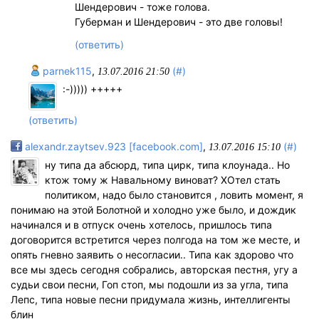
Шендерович - тоже голова.
Губерман и Шендерович - это две головы!
(ответить)
parnek115
,
(#)
13.07.2016 21:50
:-))))) +++++
(ответить)
alexandr.zaytsev.923 [facebook.com]
,
(#)
13.07.2016 15:10
ну типа да абсюрд, типа цирк, типа клоунада.. Но
ктож тому ж Навальному виноват? ХОтел стать
политиком, надо было становится , ловить момент, я
понимаю на этой Болотной и холодно уже было, и дождик
начинался и в отпуск очень хотелось, пришлось типа
договорится встретится через полгода на том же месте, и
опять гневно заявить о несогласии.. Типа как здорово что
все мы здесь сегодня собрались, авторская пестня, угу а
судьи свои песни, Гоп стоп, мы подошли из за угла, типа
Лепс, типа новые песни придумала жизнь, интеллигенты
блин