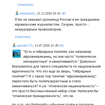
(ответить)
medwedb
,
(#)
15.12.2016 16:41
Я бы не называл уроженца России и ее гражданина
израильским журналистом. Скорее, просто -
незаурядным провокатором.
(ответить)
parnek115
,
(#)
13.07.2016 21:49
"Есть и гибридные понятия, как например
афроамериканец, но они часто "политически
некорректные" и замалчиваются." Довольно
безграмотно для такого специалиста по национальной
идентичности. Что это еще за зверь, "гибридные
понятия"? И с каких пор понятие "афроамериканец"
перестало быть политкорректным и стало
замалчиваться? А уж "этническая национальность"--
это просто бессмысленный набор слов. Написали бы
"этническая принадлежность", что ли.
Ну а то, что Nationality--обычная графа в паспорте,