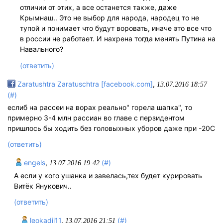
отличии от этих, а все останется также, даже
Крымнаш.. Это не выбор для народа, народец то не
тупой и понимает что будут воровать, иначе это все что
в россии не работает. И нахрена тогда менять Путина на
Навального?
(ответить)
Zaratushtra Zaratuschtra [facebook.com]
,
13.07.2016 18:57
(#)
еслиб на рассеи на ворах реально" горела шапка", то
примерно 3-4 млн рассиан во главе с перзидентом
пришлось бы ходить без головыхных уборов даже при -20С
(ответить)
engels
,
(#)
13.07.2016 19:42
А если у кого ушанка и завелась,тех будет курировать
Витёк Янукович..
(ответить)
leokadij11
,
(#)
13.07.2016 21:51