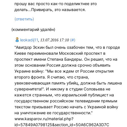
прошу вас просто как-то поделиктнее это
делать...Привирать, это называется.
(ответить)
(комментарий удалён)
leokadij11
,
(#)
13.07.2016 17:10
"Авигдор Эскин был очень озабочен тем, что в городе
Киеве переименовали Московский проспект в
проспект имени Степана Бандеры. Он решил, что на
этом основании Россия должна срочно объявить
Украине войну: "Мы все ждем от России открытия
второго фронта. Я считаю, что страна,
увековечивающая память убийц, должна быть лишена
суверенитета!". И никому в студии Соловьева не
кажется странным, что израильский публицист на
государственном российском телевидении прямым
текстом призывает Россию начать с Украиной войну
на уничтожение ее государственности."
www.kasparov.ru/material.php?
id=57849A0798125&section_id=50A6C962A3D7C