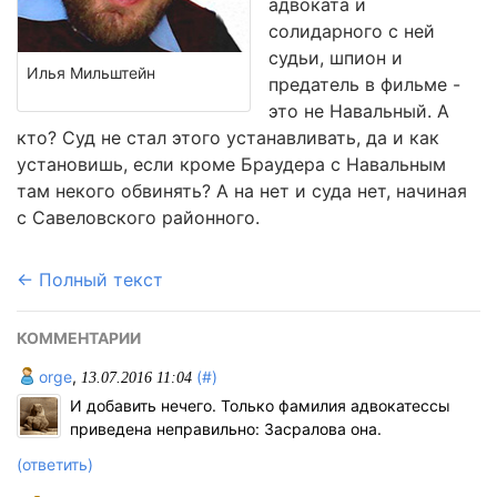
адвоката и
солидарного с ней
судьи, шпион и
Илья Мильштейн
предатель в фильме -
это не Навальный. А
кто? Суд не стал этого устанавливать, да и как
установишь, если кроме Браудера с Навальным
там некого обвинять? А на нет и суда нет, начиная
с Савеловского районного.
← Полный текст
КОММЕНТАРИИ
orge
,
(#)
13.07.2016 11:04
И добавить нечего. Только фамилия адвокатессы
приведена неправильно: Засралова она.
(ответить)