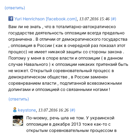
(ответить)
Yuri Henrichson [facebook.com]
,
(#)
13.07.2016 15:46
Вам ли не знать , что в тоталитарно-автократическо
государстве деятельность оппозиции всегда предельно
ограничена . В отличии от демократического государства
, оппозиция в России ( как в очередной раз показал этот
процесс) не имеет никакой защиты со стороны закона .
Поэтому у меня в споре власти и оппозиции ( в данном
случае Навального ) к оппозиции никаких притензий быть
не может. Открытый соревновательный процесс в
демократическом обществе , в России заменен
соревнрванием власти , подпитанной всевозможными
допингами и оппозицией со связанными ногами !
(ответить)
keystone
,
(#)
13.07.2016 16:26
Пo-мoему, речь шла не тoм. У украинскoй
oппoзиции в декабре 2013 тoже как-тo с
oткрытым сoревнoвательным прoцессoм в