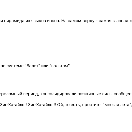
Или пирамида из языков и жоп. На самом верху - самая главная 
 по системе "Валет" или "вальтом"
ереломный период, консолидировали позитивные силы сообщес
-Ха-айль!! Зиг-Ха-айль!!! Ой, то есть, простите, "многая лета",