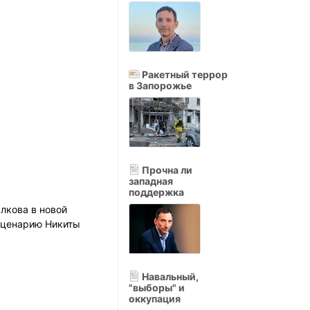
Ракетный террор
в Запорожье
Прочна ли
западная
поддержка
лкова в новой
сценарию Никиты
Навальный,
"выборы" и
оккупация