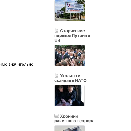
Старческие
порывы Путина и
Си
имо значительно
Украина и
скандал в НАТО
Хроники
ракетного террора