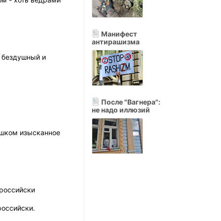
Манифест
антирашизма
у бездушный и
После "Вагнера":
не надо иллюзий
ишком изысканное
-российски
российски.