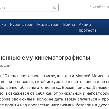
Читайте 
🔍
лко
Рубинштейн
Мильштейн
Война
Акции
протеста
иненные ему кинематографисты
06.2009
я. "Степь спряталась во мгле, как дети Моисей Моисее
тве, ни о совести, ни об искусстве в свете совести не г
бственно, обязаны это делать... Время пришло. Дальше 
ою и откажется от себя как от уникальной и неповтор
обрав свои силы и волю, не дать этому случиться и пр
т пройти над пропастью нигилизма и безверия в духо