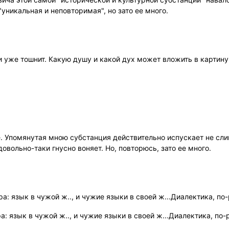
уникальная и неповторимая", но зато ее много.
и уже тошнит. Какую душу и какой дух может вложить в картин
е. Упомянутая мною субстанция действительно испускает не сл
овольно-таки гнусно воняет. Но, повторюсь, зато ее много.
ра: язык в чужой ж.., и чужие языки в своей ж...Диалектика, по
а: язык в чужой ж.., и чужие языки в своей ж...Диалектика, по-