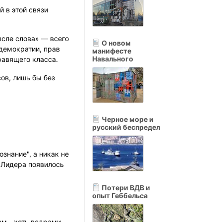
 в этой связи
ысле слова» — всего
О новом
 демократии, прав
манифесте
Навального
правящего класса.
ов, лишь бы без
Черное море и
русский беспредел
знание", а никак не
у Лидера появилось
Потери ВДВ и
опыт Геббельса
ом - хоть ведрами