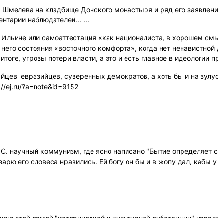
Шмелева на кладбище Донского монастыря и ряд его заявлений
тарии наблюдателей... ...
 Ильине или самоаттестация «как националиста, в хорошем см
 него состояния «восточного комфорта», когда нет ненавистной
 итоге, угрозы потери власти, а это и есть главное в идеологии 
цев, евразийцев, суверенных демократов, а хоть бы и на зулус
/ej.ru/?a=note&id=9152
С. научный коммунизм, где ясно написано "Бытие определяет со
зарю его словеса нравились. Ей богу он бы и в жопу дал, кабы 
ча этой самой "исторической и культурной субстанции" навал