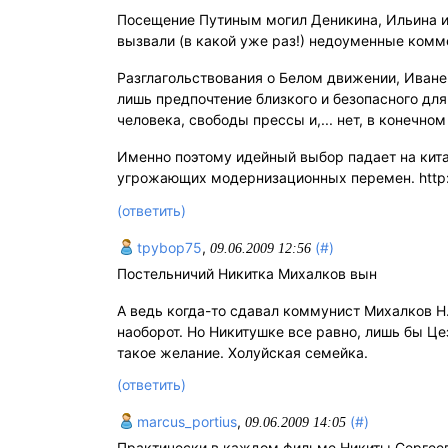
Посещение Путиным могил Деникина, Ильина и 
вызвали (в какой уже раз!) недоуменные коммен
Разглагольствования о Белом движении, Иване
лишь предпочтение близкого и безопасного для
человека, свободы прессы и,... нет, в конечном
Именно поэтому идейный выбор падает на китай
угрожающих модернизационных перемен. http:/
(ответить)
tpybop75
,
(#)
09.06.2009 12:56
Постельничий Никитка Михалков вын
А ведь когда-то сдавал коммунист Михалков Н.
наоборот. Но Никитушке все равно, лишь бы Це
такое желание. Холуйская семейка.
(ответить)
marcus_portius
,
(#)
09.06.2009 14:05
Практически в каждом фильме Никиты Сергееви