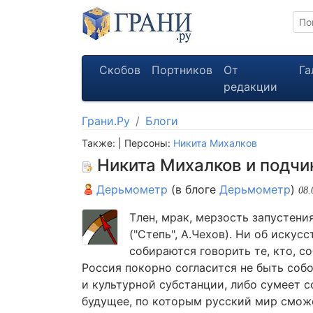
Скобов
Портников
От
Га
редакции
Грани.Ру
Блоги
Также: | Персоны:
Никита Михалков
Никита Михалков и подч
Дерьмометр
(в блоге
Дерьмометр
)
08.
Тлен, мрак, мерзость запустени
("Степь", А.Чехов). Ни об искусс
собираются говорить те, кто, со
Россия покорно согласится не быть соб
и культурной субстанции, либо сумеет с
будущее, по которым русский мир сможе