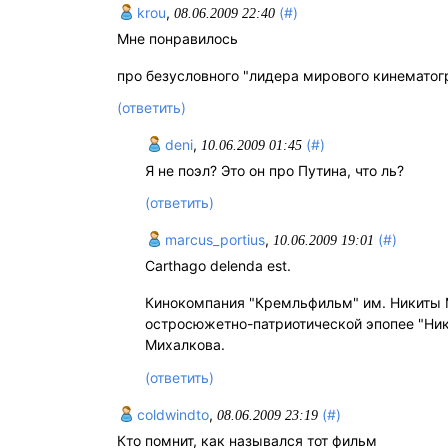
krou
,
(#)
08.06.2009 22:40
Мне понравилось
про безусловного "лидера мирового кинематог
(ответить)
deni
,
(#)
10.06.2009 01:45
Я не поэл? Это он про Путина, что ль?
(ответить)
marcus_portius
,
(#)
10.06.2009 19:01
Carthago delenda est.
Кинокомпания "Кремльфильм" им. Никиты 
остросюжетно-патриотической эпопее "Ни
Михалкова.
(ответить)
coldwindto
,
(#)
08.06.2009 23:19
Кто помнит, как назывался тот фильм