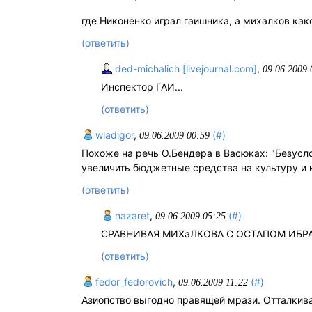
где Никоненко играл гаишника, а михалков како
(ответить)
ded-michalich [livejournal.com]
,
09.06.2009 
Инспектор ГАИ...
(ответить)
wladigor
,
(#)
09.06.2009 00:59
Похоже на речь О.Бендера в Васюках: "Безусл
увеличить бюджетные средства на культуру и 
(ответить)
nazaret
,
(#)
09.06.2009 05:25
СРАВНИВАЯ МИХаЛКОВА С ОСТАПОМ ИБР
(ответить)
fedor_fedorovich
,
(#)
09.06.2009 11:22
Азиопство выгодно правящей мрази. Отталкива