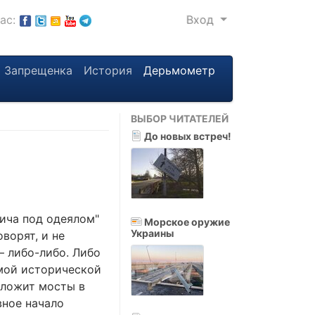
нас:
Вход
Запрещенка
История
Дерьмометр
ВЫБОР ЧИТАТЕЛЕЙ
До новых встреч!
вича под одеялом"
Морское оружие
Украины
оворят, и не
– либо-либо. Либо
имой исторической
оложит мосты в
вное начало