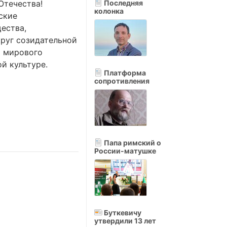
Отечества!
Последняя
колонка
ские
ества,
руг созидательной
и мирового
й культуре.
Платформа
сопротивления
Папа римский о
России-матушке
Буткевичу
утвердили 13 лет