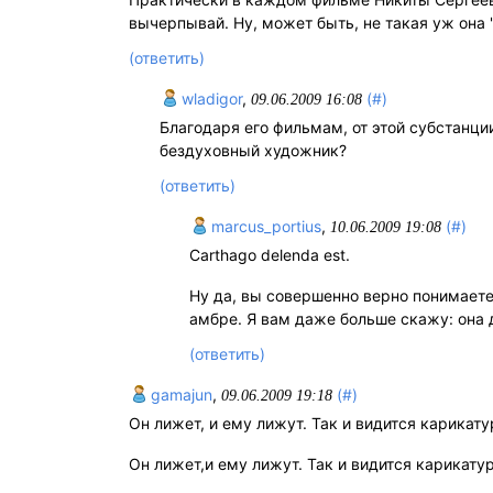
вычерпывай. Ну, может быть, не такая уж она "
(ответить)
wladigor
,
(#)
09.06.2009 16:08
Благодаря его фильмам, от этой субстанци
бездуховный художник?
(ответить)
marcus_portius
,
(#)
10.06.2009 19:08
Carthago delenda est.
Ну да, вы совершенно верно понимает
амбре. Я вам даже больше скажу: она д
(ответить)
gamajun
,
(#)
09.06.2009 19:18
Он лижет, и ему лижут. Так и видится карикату
Он лижет,и ему лижут. Так и видится карикатур