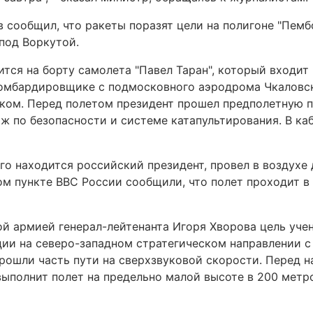
в сообщил, что ракеты поразят цели на полигоне "Пемб
под Воркутой.
тся на борту самолета "Павел Таран", который входит 
омбардировщике с подмосковного аэродрома Чкаловски
ком. Перед полетом президент прошел предполетную п
ж по безопасности и системе катапультирования. В ка
ого находится российский президент, провел в воздухе
ом пункте ВВС России сообщили, что полет проходит в
 армией генерал-лейтенанта Игоря Хворова цель учен
ции на северо-западном стратегическом направлении 
ошли часть пути на сверхзвуковой скорости. Перед н
выполнит полет на предельно малой высоте в 200 метр