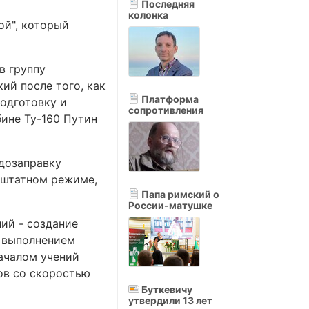
Последняя
колонка
ой", который
в группу
й после того, как
Платформа
одготовку и
сопротивления
бине Ту-160 Путин
 дозаправку
 штатном режиме,
Папа римский о
России-матушке
ий - создание
с выполнением
ачалом учений
ов со скоростью
Буткевичу
утвердили 13 лет