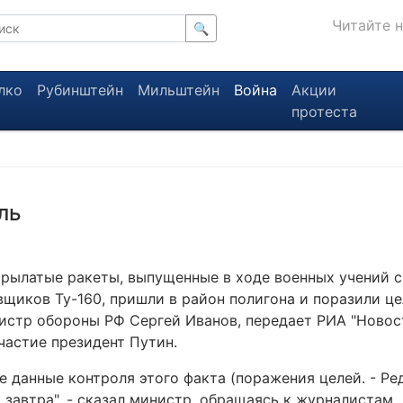
Читайте 
🔍
лко
Рубинштейн
Мильштейн
Война
Акции
протеста
ль
крылатые ракеты, выпущенные в ходе военных учений с
щиков Ту-160, пришли в район полигона и поразили це
истр обороны РФ Сергей Иванов, передает РИА "Новост
частие президент Путин.
 данные контроля этого факта (поражения целей. - Ред
завтра", - сказал министр, обращаясь к журналистам.