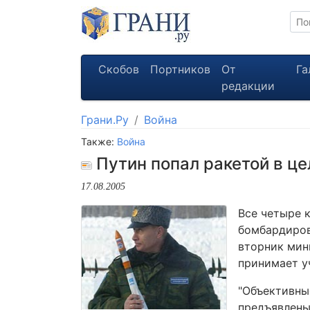
Скобов
Портников
От
Га
редакции
Грани.Ру
Война
Также:
Война
Путин попал ракетой в це
17.08.2005
Все четыре 
бомбардиров
вторник мин
принимает у
"Объективные
предъявлены 