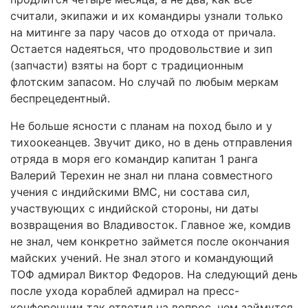
считали, экипажи и их командиры узнали только
на митинге за пару часов до отхода от причала.
Остается надеяться, что продовольствие и зип
(запчасти) взяты на борт с традиционным
флотским запасом. Но случай по любым меркам
беспрецедентный.
Не больше ясности с планам на поход было и у
тихоокеанцев. Звучит дико, но в день отправления
отряда в моря его командир капитан 1 ранга
Валерий Терехин не знал ни плана совместного
учения с индийскими ВМС, ни состава сил,
участвующих с индийской стороны, ни даты
возвращения во Владивосток. Главное же, комдив
не знал, чем конкретно займется после окончания
майских учений. Не знал этого и командующий
ТОФ адмирал Виктор Федоров. На следующий день
после ухода кораблей адмирал на пресс-
конференции так ответил на вопрос, чем займутся