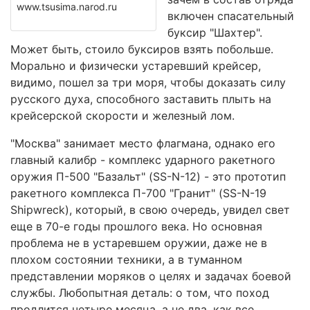
www.tsusima.narod.ru
включен спасательный
буксир "Шахтер".
Может быть, стоило буксиров взять побольше.
Морально и физически устаревший крейсер,
видимо, пошел за три моря, чтобы доказать силу
русского духа, способного заставить плыть на
крейсерской скорости и железный лом.
"Москва" занимает место флагмана, однако его
главный калибр - комплекс ударного ракетного
оружия П-500 "Базальт" (SS-N-12) - это прототип
ракетного комплекса П-700 "Гранит" (SS-N-19
Shipwreck), который, в свою очередь, увидел свет
еще в 70-е годы прошлого века. Но основная
проблема не в устаревшем оружии, даже не в
плохом состоянии техники, а в туманном
представлении моряков о целях и задачах боевой
службы. Любопытная деталь: о том, что поход
продлится четыре месяца, а не два, как все