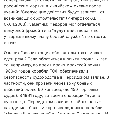
российские моряки в Индийском океане после
учений: "Следующие действия будут зависеть от
возникающих обстоятельств" (Интерфакс-АВН,
07.04.2003). Заметим: Федоров мог отделаться
дежурной фразой типа "Будут действовать по
утвержденному плану боевой службы", но ответил
иначе.
О каких "возникающих обстоятельствах" может
идти речь? Если обратиться к опыту прошлых лет,
то, например, во время ирано-иракской войны
1980-х годов корабли ТОФ обеспечивали
безопасность судоходства в Персидском заливе. В
частности, они провели через зону боевых
действий около 60 конвоев, (до 150 торговых
судов). В 1991 году, во время операции "Буря в
пустыне", в Персидском заливе с той же целью
находились большие противолодочные корабли
"Маршал Шапошников" и "Адмирал Спиридонов". И