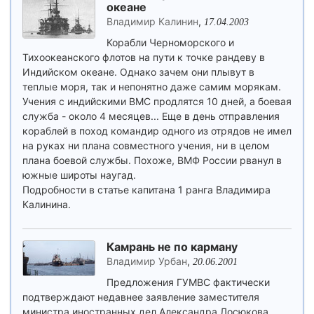
океане
Владимир Калинин
,
17.04.2003
Корабли Черноморского и
Тихоокеанского флотов на пути к точке рандеву в
Индийском океане. Однако зачем они плывут в
теплые моря, так и непонятно даже самим морякам.
Учения с индийскими ВМС продлятся 10 дней, а боевая
служба - около 4 месяцев... Еще в день отправления
кораблей в поход командир одного из отрядов не имел
на руках ни плана совместного учения, ни в целом
плана боевой службы. Похоже, ВМФ России рванул в
южные широты наугад.
Подробности в статье капитана 1 ранга Владимира
Калинина.
Камрань не по карману
Владимир Урбан
,
20.06.2001
Предложения ГУМВС фактически
подтверждают недавнее заявление заместителя
министра иностранных дел Александра Лосюкова,