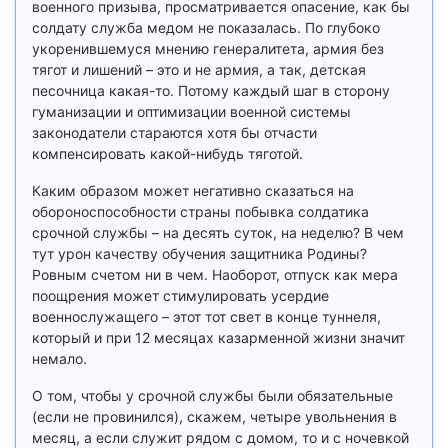
военного призыва, просматривается опасение, как бы
солдату служба медом не показалась. По глубоко
укоренившемуся мнению генералитета, армия без
тягот и лишений – это и не армия, а так, детская
песочница какая-то. Потому каждый шаг в сторону
гуманизации и оптимизации военной системы
законодатели стараются хотя бы отчасти
компенсировать какой-нибудь тяготой.
Каким образом может негативно сказаться на
обороноспособности страны побывка солдатика
срочной службы – на десять суток, на неделю? В чем
тут урон качеству обучения защитника Родины?
Ровным счетом ни в чем. Наоборот, отпуск как мера
поощрения может стимулировать усердие
военнослужащего – этот тот свет в конце туннеля,
который и при 12 месяцах казарменной жизни значит
немало.
О том, чтобы у срочной службы были обязательные
(если не провинился), скажем, четыре увольнения в
месяц, а если служит рядом с домом, то и с ночевкой