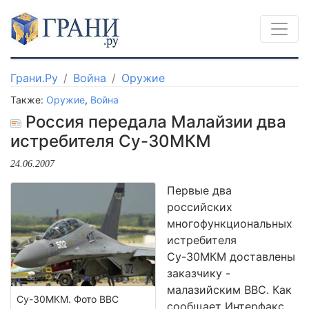
Грани.Ру
Война
Оружие
Также:
Оружие
,
Война
Россия передала Малайзии два
истребителя Су-30МКМ
24.06.2007
Первые два
российских
многофункциональных
истребителя
Су-30МКМ доставлены
заказчику -
малазийским ВВС. Как
Су-30МКМ. Фото BBC
сообщает Интерфакс,