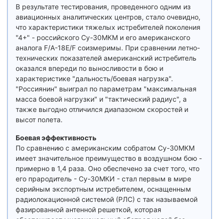
В результате тестирования, проведенного одним из
авиационных аналитических центров, стало очевидно,
что характеристики тяжелых истребителей поколения
"4+" - российского Су-30МКМ и его американского
аналога F/A-18E/F соизмеримы. При сравнении летно-
технических показателей американский истребитель
оказался впереди по выносливости в бою и
характеристике "дальность/боевая нагрузка".
"Россиянин" выиграл по параметрам "максимальная
масса боевой нагрузки" и "тактический радиус", а
также выгодно отличился диапазоном скоростей и
высот полета.
Боевая эффективность
По сравнению с американским собратом Су-30МКМ
имеет значительное преимущество в воздушном бою -
примерно в 1,4 раза. Оно обеспечено за счет того, что
его прародитель - Су-30МКИ - стал первым в мире
серийным экспортным истребителем, оснащенным
радиолокационной системой (РЛС) с так называемой
фазированной антенной решеткой, которая