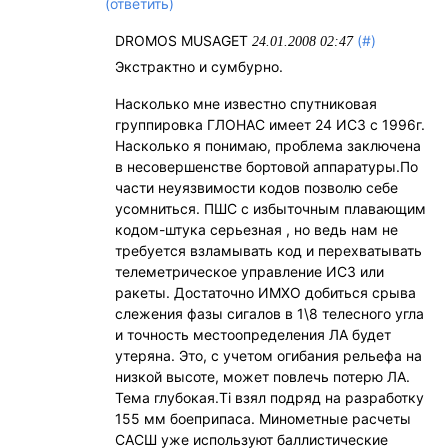
(ответить)
DROMOS MUSAGET
(#)
24.01.2008 02:47
Экстрактно и сумбурно.
Насколько мне известно спутниковая
группировка ГЛОНАС имеет 24 ИСЗ с 1996г.
Насколько я понимаю, проблема заключена
в несовершенстве бортовой аппаратуры.По
части неуязвимости кодов позволю себе
усомниться. ПШС с избыточным плавающим
кодом-штука серьезная , но ведь нам не
требуется взламывать код и перехватывать
телеметрическое управление ИСЗ или
ракеты. Достаточно ИМХО добиться срыва
слежения фазы сигалов в 1\8 телесного угла
и точность местоопределения ЛА будет
утеряна. Это, с учетом огибания рельефа на
низкой высоте, может повлечь потерю ЛА.
Тема глубокая.Ti взял подряд на разработку
155 мм боеприпаса. Минометные расчеты
САСШ уже используют баллистические