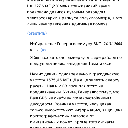
L=1227,6 мГц? У меня гражданский канал
прекрасно давился дуговым разрядом
электросварки в радиусе полукилометра, а это
лишь ненаправленная адитивная помеха.
(ответить)
Избиратель - Генералиссимусу ВКС.
24.01.2008
(#)
01:50
Я бы посоветовал развернуть шире работы по
предупреждению нападения Томагавков.
Нужно давить одновременно и гражданскую
частоту 1575,45 МГц. Да еще залезть сверху
ракеты. Наши ИСЗ пока для этого не
предназначены. Учтите, Генералиссимус, что
Ваш GPS не снабжен помехоустойчивым
декодером. Военная частота, несущаяая
только высокоточную информацию, защищена
криптографическим методом от
имитационных помех. Кроме того сигналы
кодов двух частот представляют