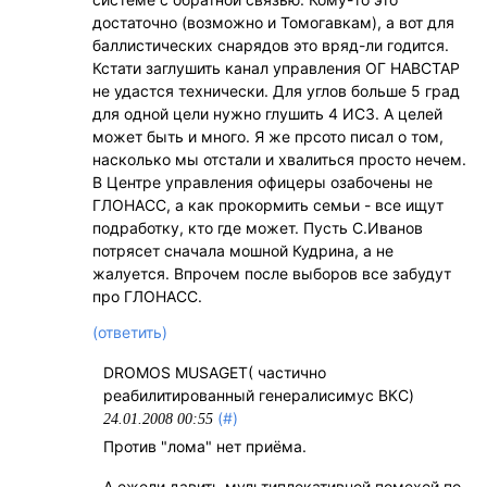
достаточно (возможно и Томогавкам), а вот для
баллистических снарядов это вряд-ли годится.
Кстати заглушить канал управления ОГ НАВСТАР
не удастся технически. Для углов больше 5 град
для одной цели нужно глушить 4 ИСЗ. А целей
может быть и много. Я же прсото писал о том,
насколько мы отстали и хвалиться просто нечем.
В Центре управления офицеры озабочены не
ГЛОНАСС, а как прокормить семьи - все ищут
подработку, кто где может. Пусть С.Иванов
потрясет сначала мошной Кудрина, а не
жалуется. Впрочем после выборов все забудут
про ГЛОНАСС.
(ответить)
DROMOS MUSAGET( частично
реабилитированный генералисимус ВКС)
(#)
24.01.2008 00:55
Против "лома" нет приёма.
А ежели давить мультиплекативной помехой по