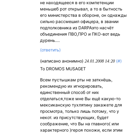
не находящееся в его компетенции
меньшеб рот открывал, а то в бытность
его министерства в обороне, он однажды
сильно рассмешил офицера, в звании
подполковника из DARPAэто насчёт
объединения ПВО,ПРО и ПКО-вот ведь
дурень....
(ответить)
(написано анонимно)
(#)
24.01.2008 14:20
То DROMOS MUSAGET
Всем пустышкам рты не заткнёшь,
рекомендую их игнорировать,
единственный способ от них
отделаться,тоже мне Вы ещё какую-то
мексиканскую тухлятину закажете для
просмотра, только лишь потому, что у
некот. из присутствующих, будет
соображение, что Вы на главного( или
характерного )героя похожи, если этим