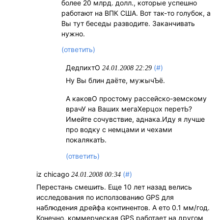
более 20 млрд. долл., которые успешно
работают на ВПК США. Вот так-то голубок, а
Вы тут беседы разводите. Заканчивать
нужно.
(ответить)
ДедпихтО
(#)
24.01.2008 22:29
Ну Вы блин даёте, мужычЪё.
А каковО простому рассейско-земскому
врачУ на Ваших мегаХерцох перетЬ?
Имейте сочувствие, аднака.Иду я лучше
про водку с немцами и чехами
покалякатЬ.
(ответить)
iz chicago
(#)
24.01.2008 00:34
Перестань смешить. Еще 10 лет назад велись
исследования по исползованию GPS для
наблюдения дрейфа континентов. А ето 0.1 мм/год.
Конечно, коммерческая GPS работает на другом