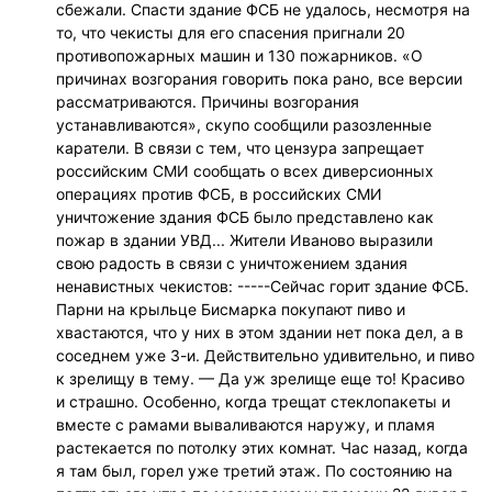
сбежали. Спасти здание ФСБ не удалось, несмотря на
то, что чекисты для его спасения пригнали 20
противопожарных машин и 130 пожарников. «О
причинах возгорания говорить пока рано, все версии
рассматриваются. Причины возгорания
устанавливаются», скупо сообщили разозленные
каратели. В связи с тем, что цензура запрещает
российским СМИ сообщать о всех диверсионных
операциях против ФСБ, в российских СМИ
уничтожение здания ФСБ было представлено как
пожар в здании УВД... Жители Иваново выразили
свою радость в связи с уничтожением здания
ненавистных чекистов: -----Сейчас горит здание ФСБ.
Парни на крыльце Бисмарка покупают пиво и
хвастаются, что у них в этом здании нет пока дел, а в
соседнем уже 3-и. Действительно удивительно, и пиво
к зрелищу в тему. — Да уж зрелище еще то! Красиво
и страшно. Особенно, когда трещат стеклопакеты и
вместе с рамами вываливаются наружу, и пламя
растекается по потолку этих комнат. Час назад, когда
я там был, горел уже третий этаж. По состоянию на