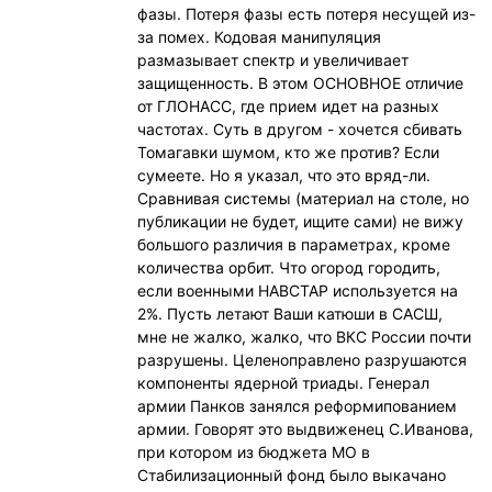
фазы. Потеря фазы есть потеря несущей из-
за помех. Кодовая манипуляция
размазывает спектр и увеличивает
защищенность. В этом ОСНОВНОЕ отличие
от ГЛОНАСС, где прием идет на разных
частотах. Суть в другом - хочется сбивать
Томагавки шумом, кто же против? Если
сумеете. Но я указал, что это вряд-ли.
Сравнивая системы (материал на столе, но
публикации не будет, ищите сами) не вижу
большого различия в параметрах, кроме
количества орбит. Что огород городить,
если военными НАВСТАР используется на
2%. Пусть летают Ваши катюши в САСШ,
мне не жалко, жалко, что ВКС России почти
разрушены. Целеноправлено разрушаются
компоненты ядерной триады. Генерал
армии Панков занялся реформипованием
армии. Говорят это выдвиженец С.Иванова,
при котором из бюджета МО в
Стабилизационный фонд было выкачано