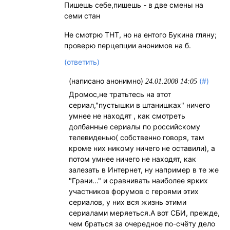
Пишешь себе,пишешь - в две смены на
семи стан
Не смотрю ТНТ, но на ентого Букина гляну;
проверю перцепции анонимов на б.
(ответить)
(написано анонимно)
(#)
24.01.2008 14:05
Дромос,не тратьтесь на этот
сериал,"пустышки в штанишках" ничего
умнее не находят , как смотреть
долбанные сериалы по российскому
телевиденью( собственно говоря, там
кроме них никому ничего не оставили), а
потом умнее ничего не находят, как
залезать в Интернет, ну например в те же
"Грани..." и сравнивать наиболее ярких
участников форумов с героями этих
сериалов, у них вся жизнь этими
сериалами меряеться.А вот СБИ, прежде,
чем браться за очередное по-счёту дело