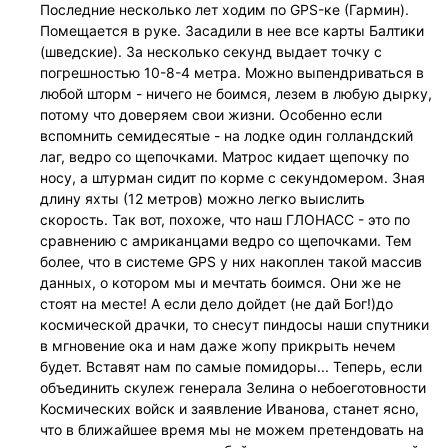
Последние несколько лет ходим по GPS-ке (Гармин).
Помещается в руке. Засадили в нее все карты Балтики
(шведские). За несколько секунд выдает точку с
погрешностью 10-8-4 метра. Можно выпендриваться в
любой шторм - ничего не боимся, лезем в любую дырку,
потому что доверяем свои жизни. Особенно если
вспомнить семидесятые - на лодке один голландский
лаг, ведро со щепочками. Матрос кидает щепочку по
носу, а штурман сидит по корме с секундомером. Зная
длину яхты (12 метров) можно легко выислить
скорость. Так вот, похоже, что наш ГЛОНАСС - это по
сравнению с амриканцами ведро со щепочками. Тем
более, что в системе GPS у них накоплен такой массив
данных, о котором мы и мечтать боимся. Они же не
стоят на месте! А если дело дойдет (не дай Бог!)до
космической драчки, то снесут пиндосы наши спутники
в мгновение ока и нам даже жопу прикрыть нечем
будет. Вставят нам по самые помидоры... Теперь, если
объединить скулеж генерала Зелина о небоеготовности
Космических войск и заявление Иванова, станет ясно,
что в ближайшее время мы не можем претендовать на