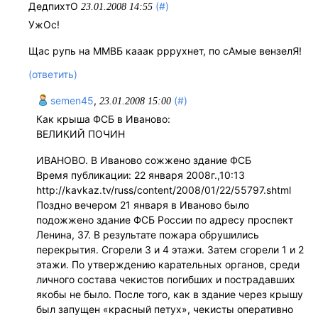
ДедпихтО
(#)
23.01.2008 14:55
УжOс!
Щас рупь на ММВБ кааак рррухнет, по сАмые вензелЯ!
(ответить)
semen45
,
(#)
23.01.2008 15:00
Как крыша ФСБ в Иваново:
ВЕЛИКИЙ ПОЧИН
ИВАНОВО. В Иваново сожжено здание ФСБ
Время публикации: 22 января 2008г.,10:13
http://kavkaz.tv/russ/content/2008/01/22/55797.shtml
Поздно вечером 21 января в Иваново было
подожжено здание ФСБ России по адресу проспект
Ленина, 37. В результате пожара обрушились
перекрытия. Сгорели 3 и 4 этажи. Затем сгорели 1 и 2
этажи. По утверждению карательных органов, среди
личного состава чекистов погибших и пострадавших
якобы не было. После того, как в здание через крышу
был запущен «красный петух», чекисты оперативно