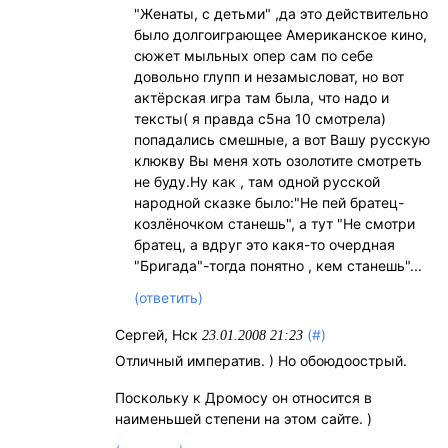
"Женаты, с детьми" ,да это действительно
было долгоиграющее Американское кино,
сюжет мыльных опер сам по себе
довольно глупп и незамысловат, но вот
актёрская игра там была, что надо и
тексты( я правда с5на 10 смотрела)
попадались смешные, а вот Вашу русскую
клюкву Вы меня хоть озолотите смотреть
не буду.Ну как , там одной русской
народной сказке было:"Не пей братец-
козлёночком станешь", а тут "Не смотри
братец, а вдруг это какя-то очердная
"Бригада"-тогда понятно , кем станешь"...
(ответить)
Сергей, Нск
(#)
23.01.2008 21:23
Отличный императив. ) Но обоюдоострый.
Поскольку к Дромосу он относится в
наименьшей степени на этом сайте. )