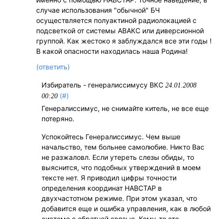
случае использования "обычной" БЧ
осуществляется полуактиной радиолокацией с
подсветкой от системы АВАКС или диверсионной
группой. Как жестоко я заблуждался все эти годы !
В какой опасности находилась наша Родина!
(ответить)
Избиратель - генералиссимусу ВКС
24.01.2008
(#)
00:20
Генералиссимус, не снимайте китель, не все еще
потеряно.
Успокойтесь Генералиссимус. Чем выше
начальство, тем больнее самолюбие. Никто Вас
не разжаловл. Если утереть слезы обиды, то
выяснится, что подобных утверждений в моем
тексте нет. Я приводил цифры точности
определения координат НАВСТАР в
двухчастотном режиме. При этом указал, что
добавится еще и ошибка управления, как в любой
системе с обратной связью. Кому-то это