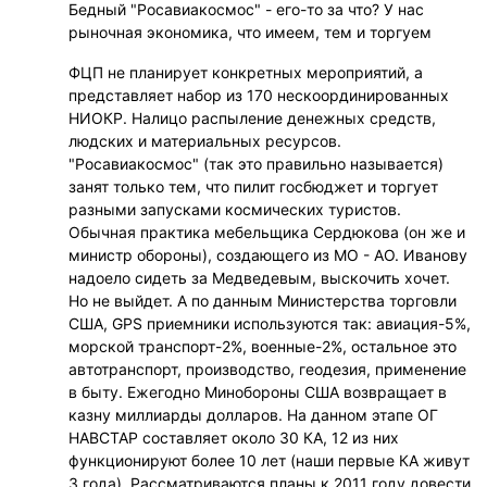
Бедный "Росавиакосмос" - его-то за что? У нас
рыночная экономика, что имеем, тем и торгуем
ФЦП не планирует конкретных мероприятий, а
представляет набор из 170 нескоординированных
НИОКР. Налицо распыление денежных средств,
людских и материальных ресурсов.
"Росавиакосмос" (так это правильно называется)
занят только тем, что пилит госбюджет и торгует
разными запусками космических туристов.
Обычная практика мебельщика Сердюкова (он же и
министр обороны), создающего из МО - АО. Иванову
надоело сидеть за Медведевым, выскочить хочет.
Но не выйдет. А по данным Министерства торговли
США, GPS приемники используются так: авиация-5%,
морской транспорт-2%, военные-2%, остальное это
автотранспорт, производство, геодезия, применение
в быту. Ежегодно Минобороны США возвращает в
казну миллиарды долларов. На данном этапе ОГ
НАВСТАР составляет около 30 КА, 12 из них
функционируют более 10 лет (наши первые КА живут
3 года). Рассматриваются планы к 2011 году довести