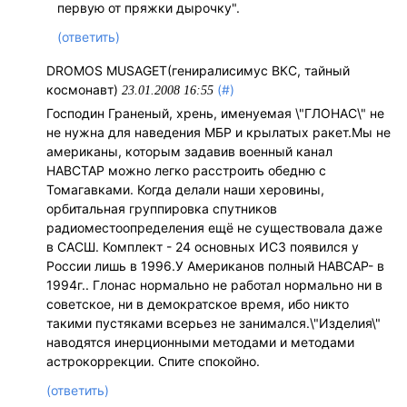
первую от пряжки дырочку".
(ответить)
DROMOS MUSAGET(гениралисимус ВКС, тайный
космонавт)
(#)
23.01.2008 16:55
Господин Граненый, хрень, именуемая \"ГЛОНАС\" не
не нужна для наведения МБР и крылатых ракет.Мы не
американы, которым задавив военный канал
НАВСТАР можно легко расстроить обедню с
Томагавками. Когда делали наши херовины,
орбитальная группировка спутников
радиоместоопределения ещё не существовала даже
в САСШ. Комплект - 24 основных ИСЗ появился у
России лишь в 1996.У Американов полный НАВСАР- в
1994г.. Глонас нормально не работал нормально ни в
советское, ни в демократское время, ибо никто
такими пустяками всерьез не занимался.\"Изделия\"
наводятся инерционными методами и методами
астрокоррекции. Спите спокойно.
(ответить)