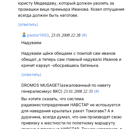
юристу Медведеву, который должен уволить за
промашки вице премьера Иванова. Козел отпущения
всегда должен быть наготове.
(ответить)
pastor1950
,
(#)
23.01.2008 22:28
Надуваем
Надуваем щёки обещаем с помпой сам иванов
обещал ,а теперь сам главный надувало Иванов и
кричит караул -обосравшись батенька.
(ответить)
DROMOS MUSAGET(азжалованный по навету
генералисимус ВКС)
(#)
23.01.2008 22:33
Вы хотите сказать, что система
радиоместопределения НАВСТАР не испоьзуется
для наведения крылатых ракет Томогавк? А я
дурачина, всегда думал, что они производят свою
привязку к местности по полетному маршруту
именно с помощью НАВСТАР. Точное наведение, в