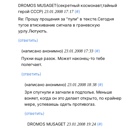
DROMOS MUSAGET(секретный космонавт,тайный
герой СССР)
(#)
23.01.2008 17:17
Re: Прошу прощения за "пули" в тексте.Сегодня
тугое втискивание сигнала в граневскую
урлу.Лютуютъ.
(ответить)
(написано анонимно)
(#)
23.01.2008 17:33
Пукни еще разок. Может наконец-то тебе
полегчает.
(ответить)
(написано анонимно)
(#)
23.01.2008 18:38
Зря спугнули и загнали в подполье. Меньше
воняет, когда он это делает открыто, по крайнер
мере, успеваешь одеть противогаз.
(ответить)
DROMOS MUSAGET
(#)
23.01.2008 19:24