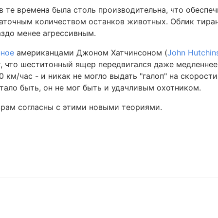
в те времена была столь производительна, что обеспеч
таточным количеством останков животных. Облик тира
аздо менее агрессивным.
нное
американцами Джоном Хатчинсоном (
John Hutchin
т, что шеститонный ящер передвигался даже медленне
км/час - и никак не могло выдать "галоп" на скорости
ало быть, он не мог быть и удачливым охотником.
врам согласны с этими новыми теориями.