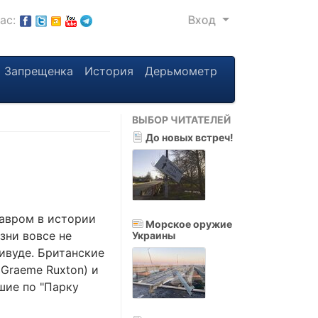
нас:
Вход
Запрещенка
История
Дерьмометр
ВЫБОР ЧИТАТЕЛЕЙ
До новых встреч!
завром в истории
Морское оружие
зни вовсе не
Украины
ивуде. Британские
(Graeme Ruxton) и
вшие по "Парку