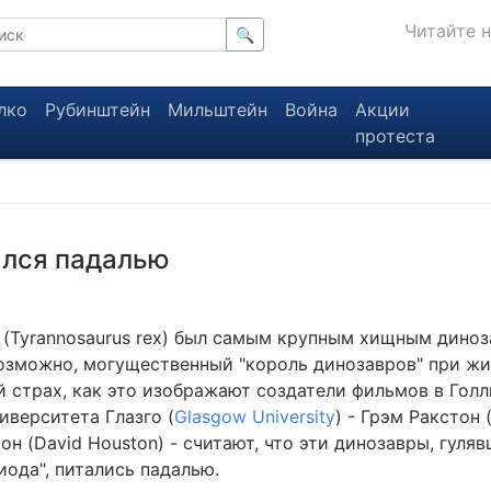
Читайте 
🔍
лко
Рубинштейн
Мильштейн
Война
Акции
протеста
ался падалью
 (Tyrannosaurus rex) был самым крупным хищным дино
возможно, могущественный "король динозавров" при жи
й страх, как это изображают создатели фильмов в Голл
иверситета Глазго (
Glasgow University
) - Грэм Ракстон 
н (David Houston) - считают, что эти динозавры, гуля
иода", питались падалью.