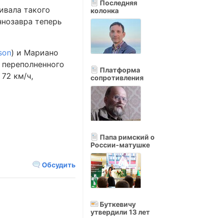
Последняя
ивала такого
колонка
ннозавра теперь
son
) и Мариано
е переполненного
Платформа
 72 км/ч,
сопротивления
Папа римский о
России-матушке
Обсудить
Буткевичу
утвердили 13 лет