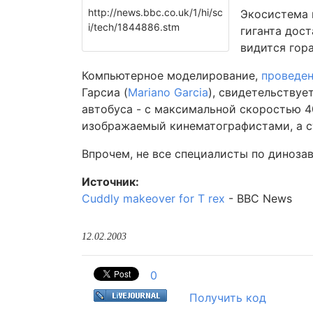
http://news.bbc.co.uk/1/hi/sc
Экосистема 
i/tech/1844886.stm
гиганта дос
видится гор
Компьютерное моделирование,
проведе
Гарсиа (
Mariano Garcia
), свидетельствуе
автобуса - с максимальной скоростью 40 
изображаемый кинематографистами, а ст
Впрочем, не все специалисты по диноза
Источник:
Cuddly makeover for T rex
- BBC News
12.02.2003
0
Получить код