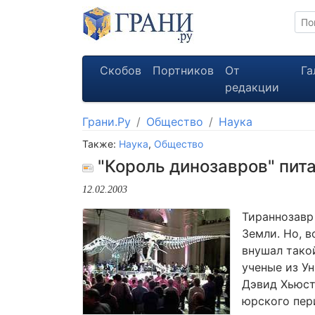
Скобов
Портников
От
Га
редакции
Грани.Ру
Общество
Наука
Также:
Наука
,
Общество
"Король динозавров" пит
12.02.2003
Тираннозавр
Земли. Но, 
внушал тако
ученые из Ун
Дэвид Хьюсто
юрского пер